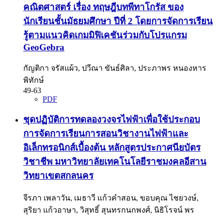
คณิตศาสตร์ เรื่อง ทฤษฎีบทพีทาโกรัส ของ
นักเรียนชั้นมัธยมศึกษา ปีที่ 2 โดยการจัดการเรียน
รู้ตามแนวคิดเกมมิฟิเคชันร่วมกับโปรแกรม
GeoGebra
กัญติกา จรัสแผ้ว, ปวีณา ขันธ์ศิลา, ประภาพร หนองหาร
พิทักษ์
49-63
PDF
ชุดปฏิบัติการทดลองวงจรไฟฟ้าเพื่อใช้ประกอบ
การจัดการเรียนการสอนวิชางานไฟฟ้าและ
อิเล็กทรอนิกส์เบื้องต้น หลักสูตรประกาศนียบัตร
วิชาชีพ มหาวิทยาลัยเทคโนโลยีราชมงคลอีสาน
วิทยาเขตสกลนคร
จีรภา เพลาวัน, เมธาวี แก้วคำสอน, ขอบคุณ ไชยวงษ์,
สุริยา แก้วอาษา, วิสุทธิ์ สุนทรกนกพงศ์, นิธิโรจน์ พร