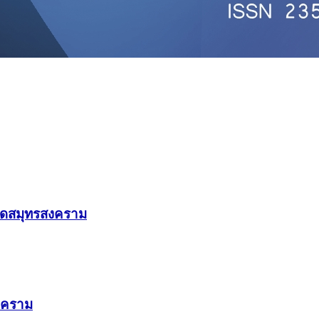
วัดสมุทรสงคราม
สงคราม