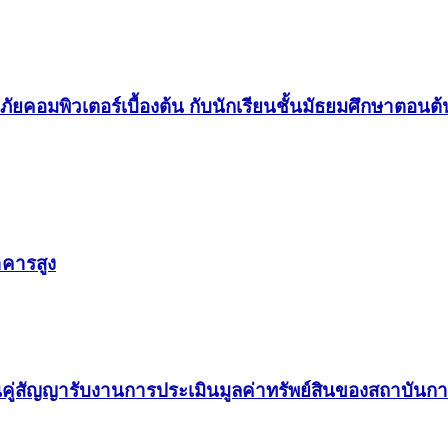
พิวเตอร์เบื้องต้น กับนักเรียนชั้นมัธยมศึกษาตอนต้น ก
าคารสูง
็นคู่สัญญารับงานการประเมินมูลค่าทรัพย์สินของสถาบันกา