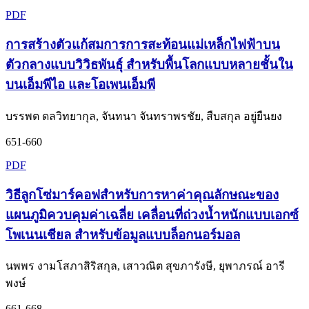
PDF
การสร้างตัวแก้สมการการสะท้อนแม่เหล็กไฟฟ้าบน
ตัวกลางแบบวิวิธพันธุ์ สำหรับพื้นโลกแบบหลายชั้นใน
บนเอ็มพีไอ และโอเพนเอ็มพี
บรรพต ดลวิทยากุล, จันทนา จันทราพรชัย, สืบสกุล อยู่ยืนยง
651-660
PDF
วิธีลูกโซ่มาร์คอฟสำหรับการหาค่าคุณลักษณะของ
แผนภูมิควบคุมค่าเฉลี่ย เคลื่อนที่ถ่วงน้ำหนักแบบเอกซ์
โพเนนเชียล สำหรับข้อมูลแบบล็อกนอร์มอล
นพพร งามโสภาสิริสกุล, เสาวณิต สุขภารังษี, ยุพาภรณ์ อารี
พงษ์
661-668