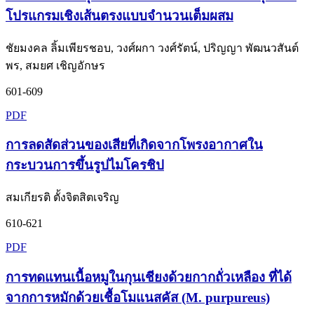
โปรแกรมเชิงเส้นตรงแบบจำนวนเต็มผสม
ชัยมงคล ลิ้มเพียรชอบ, วงศ์ผกา วงศ์รัตน์, ปริญญา พัฒนวสันต์
พร, สมยศ เชิญอักษร
601-609
PDF
การลดสัดส่วนของเสียที่เกิดจากโพรงอากาศใน
กระบวนการขึ้นรูปไมโครชิป
สมเกียรติ ตั้งจิตสิตเจริญ
610-621
PDF
การทดแทนเนื้อหมูในกุนเชียงด้วยกากถั่วเหลือง ที่ได้
จากการหมักด้วยเชื้อโมแนสคัส (M. purpureus)