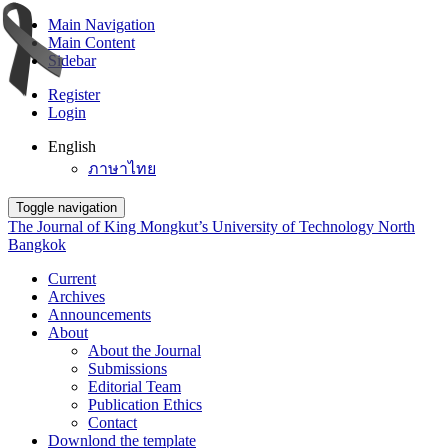
Main Navigation
Main Content
Sidebar
Register
Login
English
ภาษาไทย
Toggle navigation
The Journal of King Mongkut’s University of Technology North
Bangkok
Current
Archives
Announcements
About
About the Journal
Submissions
Editorial Team
Publication Ethics
Contact
Downlond the template