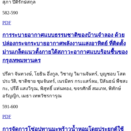
สุภา ปีติรักษ์สกุล
582-590
PDF
การระบายอากาศแบบธรรมชาติของบ้านจำลอง ด้วย
ปล่องกระจกระบายอากาศพลังงานแสงอาทิตย์ ที่ติดตั้ง
ม่านเกล็ดแนวตั้งภายใต้สภาวะอากาศแบบร้อนชื้นของ
กรุงเทพมหานคร
ปรีดา จันทวงษ์, โยธิน อึ่งกูล, วิชาญ วิมานจันทร์, บุญชอบ โสต
ประวัติ, ชาติชาย ชุมจันทร์, เนรมิตร กระแสร์ลม, ปิลันธน์ พืชสะ
กะ, ปรีดี แสงวิรุณ, พิสุทธิ์ แท่นทอง, ขจรศักดิ์ สมเภท, พิทักษ์
อรัญญิก, เมธา เทพวัชรการุณ
591-600
PDF
การจัดการโซ่อุปทานมะพร้าวน้ำหอมโดยประยุกต์ใช้