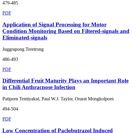
479-485
PDF
Application of Signal Processing for Motor
Condition Monitoring Based on Filtered-signals and
Eliminated-signals
Juggrapong Treetrong
486-493
PDF
Differential Fruit Maturity Plays an Important Role
in Chili Anthracnose Infection
Patiporn Temiyakul, Paul W.J. Taylor, Orarat Mongkolporn
494-504
PDF
Low Concentration of Paclobutrazol Induced