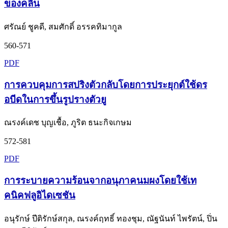
ของคลื่น
ศรัณย์ ชูคดี, สมศักดิ์ อรรคทิมากูล
560-571
PDF
การควบคุมการสปริงตัวกลับโดยการประยุกต์ใช้ดร
อบีดในการขึ้นรูปรางตัวยู
ณรงค์เดช บุญเชื้อ, ภูริต ธนะกิจเกษม
572-581
PDF
การระบายความร้อนจากอนุภาคนมผงโดยใช้เท
คนิคฟลูอิไดเซชัน
อนุรักษ์ ปีติรักษ์สกุล, ณรงค์ฤทธิ์ ทองชุม, ณัฐนันท์ ไพรัตน์, ปิ่น