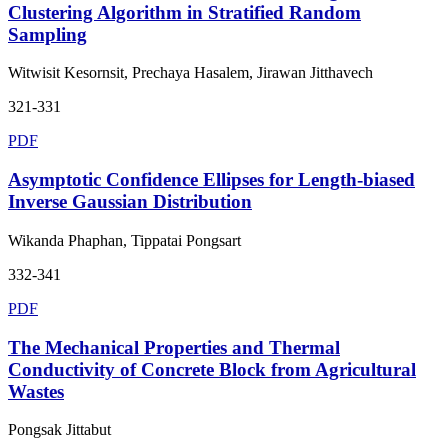
Clustering Algorithm in Stratified Random
Sampling
Witwisit Kesornsit, Prechaya Hasalem, Jirawan Jitthavech
321-331
PDF
Asymptotic Confidence Ellipses for Length-biased
Inverse Gaussian Distribution
Wikanda Phaphan, Tippatai Pongsart
332-341
PDF
The Mechanical Properties and Thermal
Conductivity of Concrete Block from Agricultural
Wastes
Pongsak Jittabut