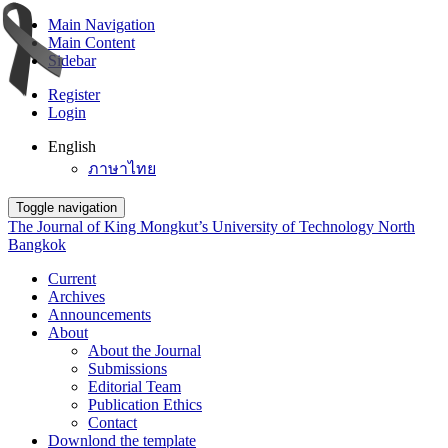
Main Navigation
Main Content
Sidebar
Register
Login
English
ภาษาไทย
Toggle navigation
The Journal of King Mongkut’s University of Technology North
Bangkok
Current
Archives
Announcements
About
About the Journal
Submissions
Editorial Team
Publication Ethics
Contact
Downlond the template