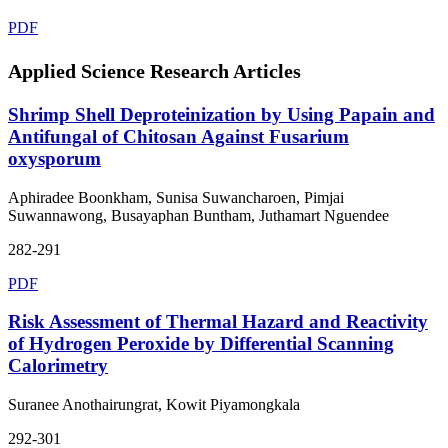
PDF
Applied Science Research Articles
Shrimp Shell Deproteinization by Using Papain and
Antifungal of Chitosan Against Fusarium
oxysporum
Aphiradee Boonkham, Sunisa Suwancharoen, Pimjai
Suwannawong, Busayaphan Buntham, Juthamart Nguendee
282-291
PDF
Risk Assessment of Thermal Hazard and Reactivity
of Hydrogen Peroxide by Differential Scanning
Calorimetry
Suranee Anothairungrat, Kowit Piyamongkala
292-301