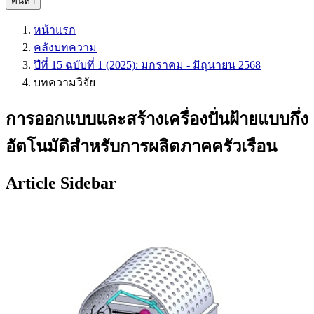
ค้นหา
หน้าแรก
คลังบทความ
ปีที่ 15 ฉบับที่ 1 (2025): มกราคม - มิถุนายน 2568
บทความวิจัย
การออกแบบและสร้างเครื่องปั่นฝ้ายแบบกึ่ง
อัตโนมัติสำหรับการผลิตภาคครัวเรือน
Article Sidebar