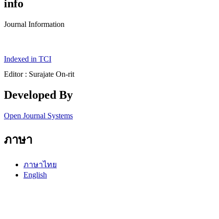
info
Journal Information
Indexed in TCI
Editor : Surajate On-rit
Developed By
Open Journal Systems
ภาษา
ภาษาไทย
English