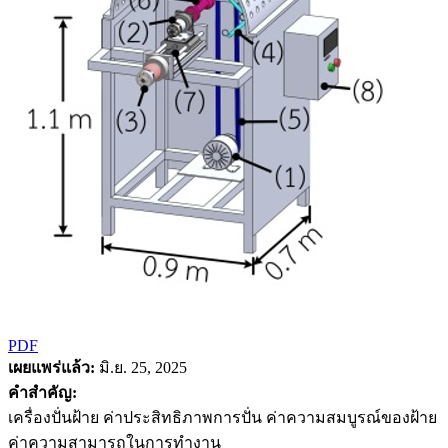
PDF
เผยแพร่แล้ว:
มิ.ย. 25, 2025
คำสำคัญ:
เครื่องปั่นฝ้าย ค่าประสิทธิภาพการปั่น ค่าความสมบูรณ์ของฝ้าย
ค่าความสามารถในการทำงาน