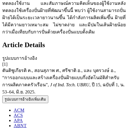
ทดลองใช้งาน และสัมภาษณ์ความคิดเห็นของผู้ใช้งานหลัง
ทดลองใช้เครื่องปั่นฝ้ายที่พัฒนาขึ้นนี้ พบว่า ผู้ใช้งานสามารถปั่น
ฝ้ายได้เป็นระยะเวลายาวนานขึ้น ได้กำลังการผลิตเพิ่มขึ้น ฝ้ายที่
ได้มีความยาวเหมาะสม ไม่ขาดง่าย และมีปมในเส้นฝ้ายน้อย
กว่าเมื่อเทียบกับการปั่นด้วยเครื่องปั่นแบบดั้งเดิม
Article Details
รูปแบบการอ้างอิง
[1]
ตันติชูเกียรติ ค., สอนสุภาพ ศ., ศรีชาติ อ., และ บุตรวงษ์ อ.,
“การออกแบบและสร้างเครื่องปั่นฝ้ายแบบกึ่งอัตโนมัติสำหรับ
การผลิตภาคครัวเรือน”,
J of Ind. Tech. UBRU
, ปี 15, ฉบับที่ 1, น.
53–64, มิ.ย. 2025.
รูปแบบการอ้างอิงเพิ่มเติม
ACM
ACS
APA
ABNT