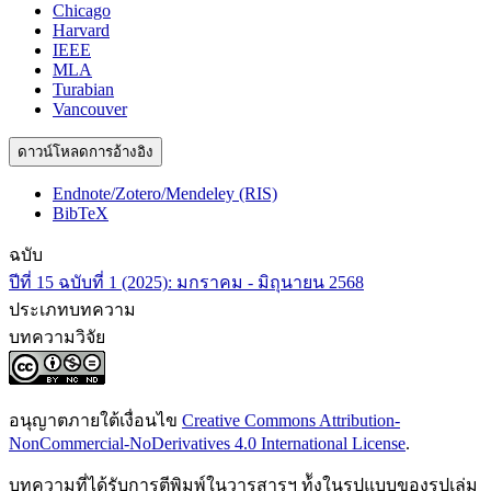
Chicago
Harvard
IEEE
MLA
Turabian
Vancouver
ดาวน์โหลดการอ้างอิง
Endnote/Zotero/Mendeley (RIS)
BibTeX
ฉบับ
ปีที่ 15 ฉบับที่ 1 (2025): มกราคม - มิถุนายน 2568
ประเภทบทความ
บทความวิจัย
อนุญาตภายใต้เงื่อนไข
Creative Commons Attribution-
NonCommercial-NoDerivatives 4.0 International License
.
บทความที่ได้รับการตีพิมพ์ในวารสารฯ ท้ังในรูปแบบของรูปเล่ม