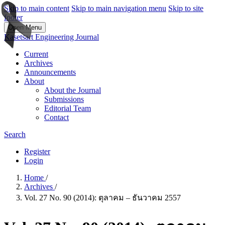
Skip to main content
Skip to main navigation menu
Skip to site
footer
Open Menu
Kasetsart Engineering Journal
Current
Archives
Announcements
About
About the Journal
Submissions
Editorial Team
Contact
Search
Register
Login
Home
/
Archives
/
Vol. 27 No. 90 (2014): ตุลาคม – ธันวาคม 2557