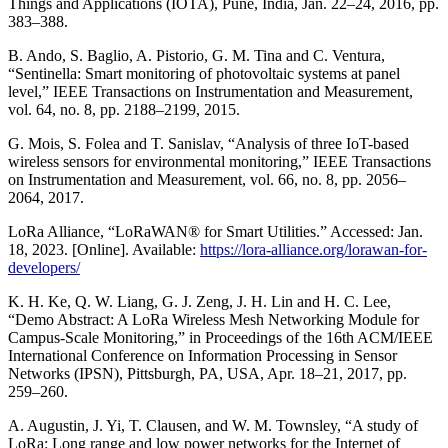
Things and Applications (IOTA), Pune, India, Jan. 22–24, 2016, pp.
383–388.
B. Ando, S. Baglio, A. Pistorio, G. M. Tina and C. Ventura,
“Sentinella: Smart monitoring of photovoltaic systems at panel
level,” IEEE Transactions on Instrumentation and Measurement,
vol. 64, no. 8, pp. 2188–2199, 2015.
G. Mois, S. Folea and T. Sanislav, “Analysis of three IoT-based
wireless sensors for environmental monitoring,” IEEE Transactions
on Instrumentation and Measurement, vol. 66, no. 8, pp. 2056–
2064, 2017.
LoRa Alliance, “LoRaWAN® for Smart Utilities.” Accessed: Jan.
18, 2023. [Online]. Available:
https://lora-alliance.org/lorawan-for-
developers/
K. H. Ke, Q. W. Liang, G. J. Zeng, J. H. Lin and H. C. Lee,
“Demo Abstract: A LoRa Wireless Mesh Networking Module for
Campus-Scale Monitoring,” in Proceedings of the 16th ACM/IEEE
International Conference on Information Processing in Sensor
Networks (IPSN), Pittsburgh, PA, USA, Apr. 18–21, 2017, pp.
259–260.
A. Augustin, J. Yi, T. Clausen, and W. M. Townsley, “A study of
LoRa: Long range and low power networks for the Internet of