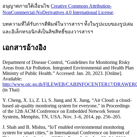
อนุญาตภายใต้เงื่อนไข
Creative Commons Attribution-
NonCommercial-NoDerivatives 4.0 International License
.
บทความที่ได้รับการตีพิมพ์ในวารสารฯ ท้ังในรูปแบบของรูปเล่ม
และอิเล็กทรอนิกส์เป็นลิขสิทธิ์ของวารสารฯ
เอกสารอ้างอิง
Department of Disease Control, “Guidelines for Monitoring Risky
Areas from Air Pollution. Integrated Environmental and Health Plan
Ministry of Public Health.” Accessed: Jan. 20, 2023. [Online].
Available:
http://www.oic.go.th/FILEWEB/CABINFOCENTER17/DRAWER
(in Thai)
Y. Cheng, X. Li, Z. Li, S. Jiang and X. Jiang, “Air Cloud: a cloud-
based air-quality monitoring system for everyone,” in Proceedings
of the 12th ACM Conference on Embedded Network Sensor
Systems, Memphis, TN, USA, Nov. 3–6, 2014, pp. 256–265.
J. Shah and B. Mishra, “IoT enabled environmental monitoring
system for smart cities,” in International Conference on Internet of