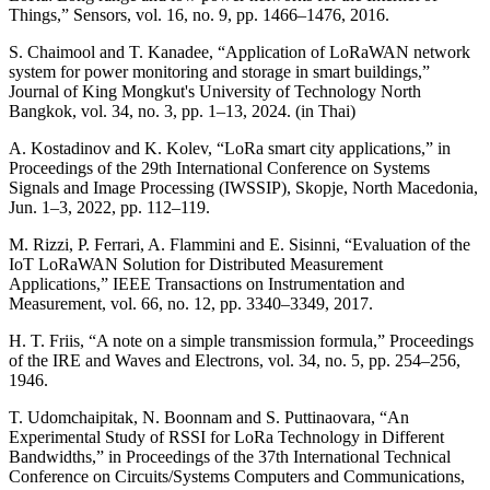
Things,” Sensors, vol. 16, no. 9, pp. 1466–1476, 2016.
S. Chaimool and T. Kanadee, “Application of LoRaWAN network
system for power monitoring and storage in smart buildings,”
Journal of King Mongkut's University of Technology North
Bangkok, vol. 34, no. 3, pp. 1–13, 2024. (in Thai)
A. Kostadinov and K. Kolev, “LoRa smart city applications,” in
Proceedings of the 29th International Conference on Systems
Signals and Image Processing (IWSSIP), Skopje, North Macedonia,
Jun. 1–3, 2022, pp. 112–119.
M. Rizzi, P. Ferrari, A. Flammini and E. Sisinni, “Evaluation of the
IoT LoRaWAN Solution for Distributed Measurement
Applications,” IEEE Transactions on Instrumentation and
Measurement, vol. 66, no. 12, pp. 3340–3349, 2017.
H. T. Friis, “A note on a simple transmission formula,” Proceedings
of the IRE and Waves and Electrons, vol. 34, no. 5, pp. 254–256,
1946.
T. Udomchaipitak, N. Boonnam and S. Puttinaovara, “An
Experimental Study of RSSI for LoRa Technology in Different
Bandwidths,” in Proceedings of the 37th International Technical
Conference on Circuits/Systems Computers and Communications,