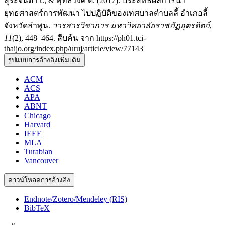
สุระจินดา เ., & พุทธวงศ์ ด. (2017). ประสิทธิผลการนำ
ยุทธศาสตร์การพัฒนา ไปปฏิบัติของเทศบาลตำบลลี้ อำเภอลี้
จังหวัดลำพูน.
วารสารวิชาการ มหาวิทยาลัยราชภัฏอุตรดิตถ์
,
11
(2), 448–464. สืบค้น จาก https://ph01.tci-
thaijo.org/index.php/uruj/article/view/77143
รูปแบบการอ้างอิงเพิ่มเติม
ACM
ACS
APA
ABNT
Chicago
Harvard
IEEE
MLA
Turabian
Vancouver
ดาวน์โหลดการอ้างอิง
Endnote/Zotero/Mendeley (RIS)
BibTeX