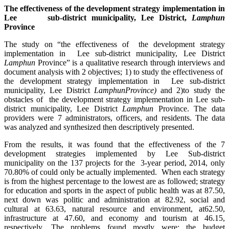
The effectiveness of the development strategy implementation in
Lee sub-district municipality, Lee District,
Lamphun
Province
The study on “the effectiveness of the development strategy
implementation in Lee sub-district municipality, Lee District
Lamphun
Province” is a qualitative research through interviews and
document analysis with 2 objectives; 1) to study the effectiveness of
the development strategy implementation in Lee sub-district
municipality, Lee District
Lamphun
Province)
and 2)to study the
obstacles of the development strategy implementation in Lee sub-
district municipality, Lee District
Lamphun
Province. The data
providers were 7 administrators, officers, and residents. The data
was analyzed and synthesized then descriptively presented.
From the results, it was found that the effectiveness of the 7
development strategies implemented by Lee Sub-district
municipality on the 137 projects for the 3-year period, 2014, only
70.80% of could only be actually implemented. When each strategy
is from the highest percentage to the lowest are as followed; strategy
for education and sports in the aspect of public health was at 87.50,
next down was politic and administration at 82.92, social and
cultural at 63.63, natural resource and environment, at62.50,
infrastructure at 47.60, and economy and tourism at 46.15,
respectively. The problems found mostly were; the budget