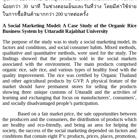
น้อยกว่า 30 นาที ในช่วงตอนเย็นและวันที่ว่าง โดยมีค่าใช้จ่าย
ในการซื้อสินค้ามากกว่า 200 บาทต่อครั้ง
A Social Marketing Model: A Case Study of the Organic Rice
Business System by Uttaradit Rajabhat University
The purpose of the study was to study a social marketing model, its
factors and conditions, and social consumer habits. Mixed methods,
qualitative and quantitative methods, were used for the study. The
findings showed that the products sold in the social markets
associated with the environment. The main products comprised
organic rice, safe rice, and various types of healthy food with the
quality improvement. The rice was certified by Organic Thailand
and other agricultural products by GVP. A physical feature of the
market should have permanent stores for selling the products
showing three unique customs of Uttaradit and the activities of
learning and exchanging that focus on manufacturers’, consumers’,
and socially disadvantaged people’s participation.
Based on a fair market price, the sale opportunities between
the producers and the consumers, the distribution of products which
are healthy and eco-friendly, and being an area for helping the
society, the success of the social marketing depended on factors and
conditions that contain eight P’s: products, prices, places, promotion,