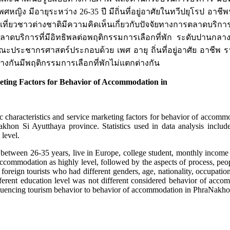
หญิง มีอายุระหว่าง 26-35 ปี มีถิ่นที่อยู่อาศัยในทวีปยุโรป อาชีพ
ชาวต่างชาติมีความคิดเห็นเกี่ยวกับปัจจัยทางการตลาดบริการท
ดบริการที่มีอิทธิพลต่อพฤติกรรมการเลือกที่พัก ระดับปานกล
ประชากรศาสตร์ประกอบด้วย เพศ อายุ ถิ่นที่อยู่อาศัย อาชีพ ร
่างกันมีพฤติกรรมการเลือกที่พักไม่แตกต่างกัน
eting Factors for Behavior of Accommodation in
ic characteristics and service marketing factors for behavior of acco
akhon Si Ayutthaya province. Statistics used in data analysis includ
 level.
ge between 26-35 years, live in Europe, college student, monthly inco
 accommodation as highly level, followed by the aspects of process, peo
foreign tourists who had different genders, age, nationality, occupati
 different education level was not different considered behavior of acc
nfluencing tourism behavior to behavior of accommodation in PhraNakh