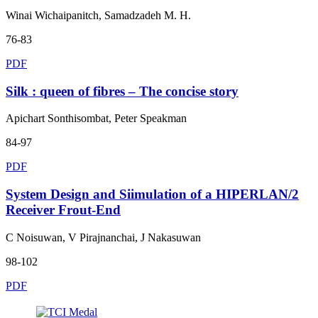
Winai Wichaipanitch, Samadzadeh M. H.
76-83
PDF
Silk : queen of fibres – The concise story
Apichart Sonthisombat, Peter Speakman
84-97
PDF
System Design and Siimulation of a HIPERLAN/2
Receiver Frout-End
C Noisuwan, V Pirajnanchai, J Nakasuwan
98-102
PDF