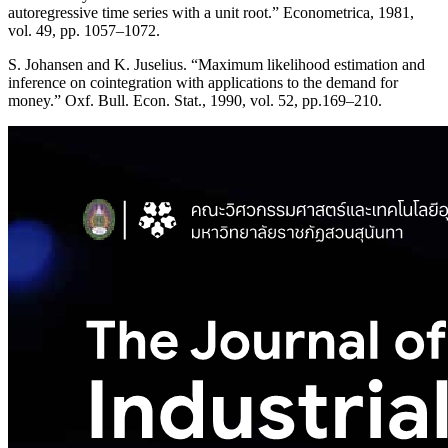
autoregressive time series with a unit root.” Econometrica, 1981,
vol. 49, pp. 1057–1072.
S. Johansen and K. Juselius. “Maximum likelihood estimation and
inference on cointegration with applications to the demand for
money.” Oxf. Bull. Econ. Stat., 1990, vol. 52, pp.169–210.