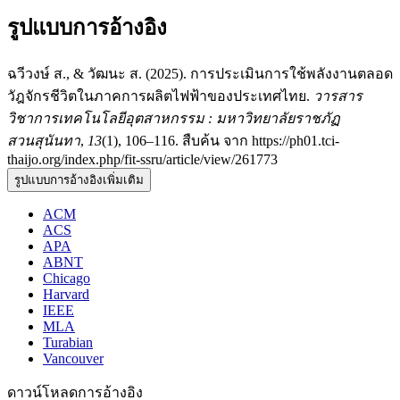
รูปแบบการอ้างอิง
ฉวีวงษ์ ส., & วัฒนะ ส. (2025). การประเมินการใช้พลังงานตลอด
วัฎจักรชีวิตในภาคการผลิตไฟฟ้าของประเทศไทย.
วารสาร
วิชาการเทคโนโลยีอุตสาหกรรม : มหาวิทยาลัยราชภัฏ
สวนสุนันทา
,
13
(1), 106–116. สืบค้น จาก https://ph01.tci-
thaijo.org/index.php/fit-ssru/article/view/261773
รูปแบบการอ้างอิงเพิ่มเติม
ACM
ACS
APA
ABNT
Chicago
Harvard
IEEE
MLA
Turabian
Vancouver
ดาวน์โหลดการอ้างอิง