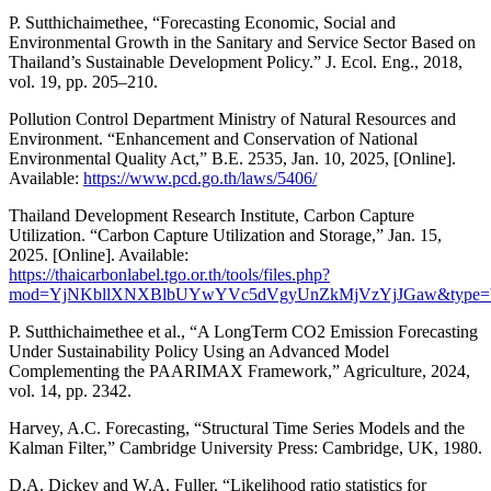
P. Sutthichaimethee, “Forecasting Economic, Social and
Environmental Growth in the Sanitary and Service Sector Based on
Thailand’s Sustainable Development Policy.” J. Ecol. Eng., 2018,
vol. 19, pp. 205–210.
Pollution Control Department Ministry of Natural Resources and
Environment. “Enhancement and Conservation of National
Environmental Quality Act,” B.E. 2535, Jan. 10, 2025, [Online].
Available:
https://www.pcd.go.th/laws/5406/
Thailand Development Research Institute, Carbon Capture
Utilization. “Carbon Capture Utilization and Storage,” Jan. 15,
2025. [Online]. Available:
https://thaicarbonlabel.tgo.or.th/tools/files.php?
mod=YjNKbllXNXBlbUYwYVc5dVgyUnZkMjVzYjJGaw&type=
P. Sutthichaimethee et al., “A LongTerm CO2 Emission Forecasting
Under Sustainability Policy Using an Advanced Model
Complementing the PAARIMAX Framework,” Agriculture, 2024,
vol. 14, pp. 2342.
Harvey, A.C. Forecasting, “Structural Time Series Models and the
Kalman Filter,” Cambridge University Press: Cambridge, UK, 1980.
D.A. Dickey and W.A. Fuller. “Likelihood ratio statistics for