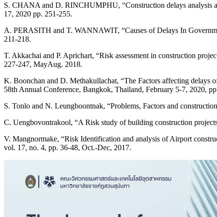
S. CHANA and D. RINCHUMPHU, “Construction delays analysis acase s
17, 2020 pp. 251-255.
A. PERASITH and T. WANNAWIT, “Causes of Delays In Government Con
211-218.
T. Akkachai and P. Aprichart, “Risk assessment in construction project
227-247, MayAug. 2018.
K. Boonchan and D. Methakullachat, “The Factors affecting delays of
58th Annual Conference, Bangkok, Thailand, February 5-7, 2020, pp
S. Tonlo and N. Leungboontnak, “Problems, Factors and construction
C. Uengbovontrakool, “A Risk study of building construction projec
V. Mangnormake, “Risk Identification and analysis of Airport 
vol. 17, no. 4, pp. 36-48, Oct.-Dec, 2017.