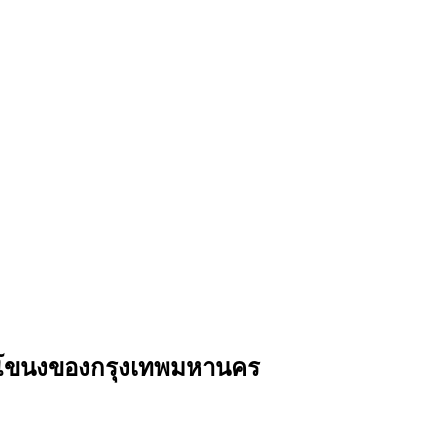
พระโขนงของกรุงเทพมหานคร