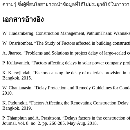
ความรู้ ซึ่งผู้ที่สนใจสามารถนำข้อมูลที่ได้ไปประยุกต์ใช้ในก
เอกสารอ้างอิง
W. Jiradamkerng, Construction Management, PathumThani: Wannaka
W. Onsrisombat, “The Study of Factors affected in building construct
A. Jitarree, “Problems and Solutions in project delay of large-scale
P. Kullavanich, “Factors affecting delays in solar power company pr
K. Kaewjindah, “Factors causing the delay of materials provision in in
Bangkok, 2015.
W. Chantanasin, “Delay Protection and Remedy Guidelines for Cond
2010.
K. Padungkit. “Factors Affecting the Renovating Construction Delay 
Bangkok, 2019.
P. Thianphun and A. Prasittsom, “Delays factors in the construction of 
Journal, vol. 8, no. 2, pp. 266-285, May-Aug. 2018.