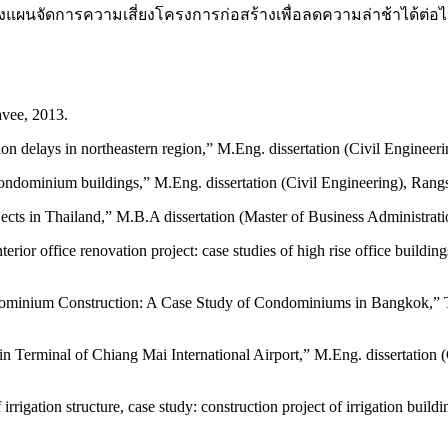
ารวางแผนจัดการความเสี่ยงโครงการก่อสร้างเพื่อลดความล่าช้าได้ต
vee, 2013.
ion delays in northeastern region,” M.Eng. dissertation (Civil Enginee
d condominium buildings,” M.Eng. dissertation (Civil Engineering), Rang
ojects in Thailand,” M.B.A dissertation (Master of Business Administr
terior office renovation project: case studies of high rise office build
ominium Construction: A Case Study of Condominiums in Bangkok,” TD
in Terminal of Chiang Mai International Airport,” M.Eng. dissertatio
irrigation structure, case study: construction project of irrigation buil