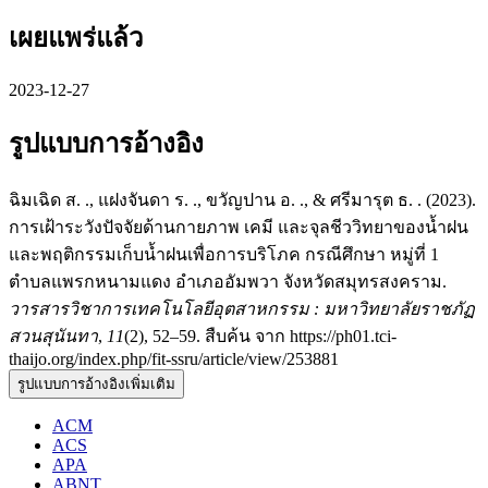
เผยแพร่แล้ว
2023-12-27
รูปแบบการอ้างอิง
ฉิมเฉิด ส. ., แฝงจันดา ร. ., ขวัญปาน อ. ., & ศรีมารุต ธ. . (2023).
การเฝ้าระวังปัจจัยด้านกายภาพ เคมี และจุลชีววิทยาของน้ำฝน
และพฤติกรรมเก็บน้ำฝนเพื่อการบริโภค กรณีศึกษา หมู่ที่ 1
ตำบลแพรกหนามแดง อำเภออัมพวา จังหวัดสมุทรสงคราม.
วารสารวิชาการเทคโนโลยีอุตสาหกรรม : มหาวิทยาลัยราชภัฏ
สวนสุนันทา
,
11
(2), 52–59. สืบค้น จาก https://ph01.tci-
thaijo.org/index.php/fit-ssru/article/view/253881
รูปแบบการอ้างอิงเพิ่มเติม
ACM
ACS
APA
ABNT