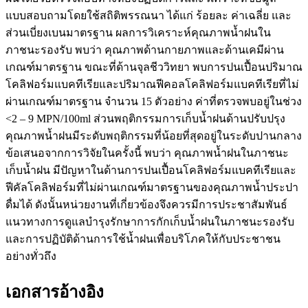
แบบสอบถามโดยใช้สถิติพรรณนา ได้แก่ ร้อยละ ค่าเฉลี่ย และ
ส่วนเบี่ยงเบนมาตรฐาน ผลการวิเคราะห์คุณภาพน้ำฝนใน
ภาชนะรองรับ พบว่า คุณภาพด้านกายภาพและด้านเคมีผ่าน
เกณฑ์มาตรฐาน ขณะที่ด้านจุลชีววิทยา พบการปนเปื้อนปริมาณ
โคลิฟอร์มแบคทีเรียและปริมาณฟีคอลโคลิฟอร์มแบคทีเรียที่ไม่
ผ่านเกณฑ์มาตรฐาน จำนวน 15 ตัวอย่าง ค่าที่ตรวจพบอยู่ในช่วง
<2 – 9 MPN/100ml ส่วนพฤติกรรมการเก็บน้ำฝนด้านปรับปรุง
คุณภาพน้ำฝนมีระดับพฤติกรรมที่น้อยที่สุดอยู่ในระดับปานกลาง
ข้อเสนอจากการวิจัยในครั้งนี้ พบว่า คุณภาพน้ำฝนในภาชนะ
เก็บน้ำฝน มีปัญหาในด้านการปนเปื้อนโคลิฟอร์มแบคทีเรียและ
ฟีคัลโคลิฟอร์มที่ไม่ผ่านเกณฑ์มาตรฐานของคุณภาพน้ำประปา
ดื่มได้ ดังนั้นหน่วยงานที่เกี่ยวข้องจึงควรมีการประชาสัมพันธ์
แนวทางการดูแลบำรุงรักษาการกักเก็บน้ำฝนในภาชนะรองรับ
และการปฏิบัติด้านการใช้น้ำฝนเพื่อบริโภคให้กับประชาชน
อย่างทั่วถึง
เอกสารอ้างอิง