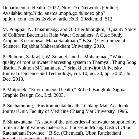
Department of Health. (2022, Nov. 25). Networks [Online].
Available: http://rldc. anamai.moph.go.th/index.php?
option=com_content&view=article&id=29&Itemid=512
M. Pongpai, N. Thiammang, and O. Cherdmongkol, "Quality Study
of Coliform Bacteria in Rain Water Containers: A Case Study
Amphur Kosumpisai, Maha Sarakham," B.Sc. (Environmental
Science). Rajabhat Mahasarakham University, 2010.
P. Phiboon, S. Jawjit, W. Soradet, and U. Muhammad, "Water
quality of roof rainwater harvesting system in Thamyai, Thung Song
district, Nakhon Si Thammarat," Srinakharinwirot University
Journal of Science and Technology, vol. 10, no. 20, pp. 34-45, Jul. -
Dec. 2018.
P. Mulpruek, "Environmental health," 3rd ed. Bangkok: Sigma
Graphic Design Co., Ltd, 2003.
P. Suchamnong, "Environmental health," Chiang Mai: Academic
Journal Unit, Faculty of Medicine Chiang Mai University, 1996.
P. Simawattana, "A study of the properties of rainwater supported by
roofs made of various materials of houses in Muang District Ubon
Ratchathani Province," B.Sc. (Chemical). Ubon Ratchathani
Rajabhat University, 2010.