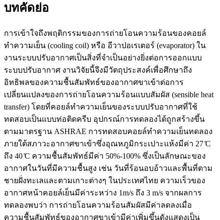
บทคัดย่อ
การเข้าใจถึงพฤติกรรมของการถ่ายโอนความร้อนของคอยล์
ทำความเย็น (cooling coil) หรือ อีวาปอเรเตอร์ (evaporator) ใน
งานระบบปรับอากาศเป็นสิ่งที่จำเป็นอย่างยิ่งต่อการออกแบบ
ระบบปรับอากาศ งานวิจัยนี้จึงมีวัตถุประสงค์เพื่อศึกษาถึง
อิทธิพลของความชื้นสัมพัทธ์ของอากาศขาเข้าต่อการ
เปลี่ยนแปลงของการถ่ายโอนความร้อนแบบสัมผัส (sensible heat
transfer) โดยที่คอยล์ทำความเย็นของระบบปรับอากาศที่ใช้
ทดสอบเป็นแบบท่อติดครีบ อุปกรณ์การทดลองได้ถูกสร้างขึ้น
ตามมาตรฐาน ASHRAE การทดสอบคอยล์ทำความเย็นทดลอง
ภายใต้สภาวะอากาศขาเข้าซึ่งอุณหภูมิกระเปาะแห้งมีค่า 27 ̊C
ถึง 40 ̊C ความชื้นสัมพัทธ์มีค่า 50%-100% ซึ่งเป็นลักษณะของ
อากาศในวันที่มีความชื้นสูง เช่น วันที่ร้อนอบอ้าวและพื้นที่ตาม
ชายฝั่งทะเลและตามเกาะต่างๆ ในประเทศไทย ความเร็วของ
อากาศหน้าคอยล์เย็นมีค่าระหว่าง 1m/s ถึง 3 m/s จากผลการ
ทดลองพบว่า การถ่ายโอนความร้อนสัมผัสมีค่าลดลงเมื่อ
ความชื้นสัมพัทธ์ของอากาศขาเข้ามีค่าเพิ่มขึ้นดังแสดงเป็น