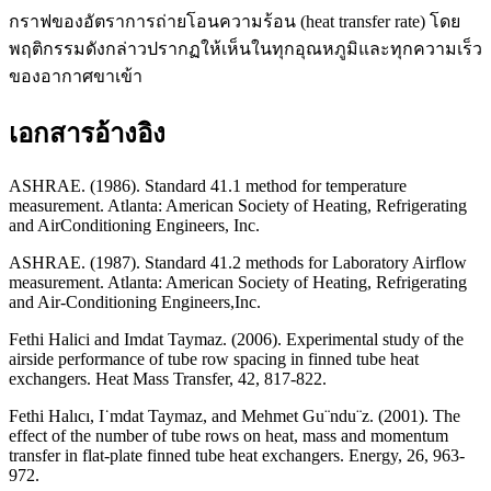
กราฟของอัตราการถ่ายโอนความร้อน (heat transfer rate) โดย
พฤติกรรมดังกล่าวปรากฏให้เห็นในทุกอุณหภูมิและทุกความเร็ว
ของอากาศขาเข้า
เอกสารอ้างอิง
ASHRAE. (1986). Standard 41.1 method for temperature
measurement. Atlanta: American Society of Heating, Refrigerating
and AirConditioning Engineers, Inc.
ASHRAE. (1987). Standard 41.2 methods for Laboratory Airflow
measurement. Atlanta: American Society of Heating, Refrigerating
and Air-Conditioning Engineers,Inc.
Fethi Halici and Imdat Taymaz. (2006). Experimental study of the
airside performance of tube row spacing in finned tube heat
exchangers. Heat Mass Transfer, 42, 817-822.
Fethi Halıcı, I˙mdat Taymaz, and Mehmet Gu¨ndu¨z. (2001). The
effect of the number of tube rows on heat, mass and momentum
transfer in flat-plate finned tube heat exchangers. Energy, 26, 963-
972.