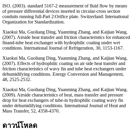
ISO. (2003). standard 5167-2 measurement of fluid flow by means
of pressure differential devices inserted in circular-cross section
conduits running full-Part 2:Orifice plate. Switzerland: International
Organization for Standardization.
Xiaokui Ma, Guoliang Ding, Yuanming Zhang, and Kaijian Wang.
(2007). Airside heat transfer and friction characteristics for enhanced
finand-tube heat exchanger with hydrophilic coating under wet
conditions. International Journal of Refrigeration, 30, 1153-1167.
Xiaokui Ma, Guoliang Ding, Yuanming Zhang, and Kaijian Wang.
(2007). Effects of hydrophilic coating on air side heat transfer and
friction characteristics of wavy fin and tube heat exchangers under
dehumidifying conditions. Energy Conversion and Management,
48, 2525-2532.
Xiaokui Ma, Guoliang Ding, Yuanming Zhang, and Kaijian Wang.
(2009). Airside characteristics of heat, mass transfer and pressure
drop for heat exchangers of tube-in hydrophilic coating wavy fin
under dehumidifying conditions. International Journal of Heat and
Mass Transfer, 52, 4358-4370.
ดาวน์โหลด