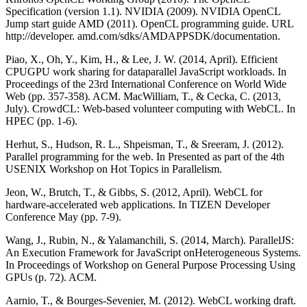
Specification (version 1.1). NVIDIA (2009). NVIDIA OpenCL
Jump start guide AMD (2011). OpenCL programming guide. URL
http://developer. amd.com/sdks/AMDAPPSDK/documentation.
Piao, X., Oh, Y., Kim, H., & Lee, J. W. (2014, April). Efficient
CPUGPU work sharing for dataparallel JavaScript workloads. In
Proceedings of the 23rd International Conference on World Wide
Web (pp. 357-358). ACM. MacWilliam, T., & Cecka, C. (2013,
July). CrowdCL: Web-based volunteer computing with WebCL. In
HPEC (pp. 1-6).
Herhut, S., Hudson, R. L., Shpeisman, T., & Sreeram, J. (2012).
Parallel programming for the web. In Presented as part of the 4th
USENIX Workshop on Hot Topics in Parallelism.
Jeon, W., Brutch, T., & Gibbs, S. (2012, April). WebCL for
hardware-accelerated web applications. In TIZEN Developer
Conference May (pp. 7-9).
Wang, J., Rubin, N., & Yalamanchili, S. (2014, March). ParallelJS:
An Execution Framework for JavaScript onHeterogeneous Systems.
In Proceedings of Workshop on General Purpose Processing Using
GPUs (p. 72). ACM.
Aarnio, T., & Bourges-Sevenier, M. (2012). WebCL working draft.