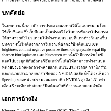
การโฆษณา, จาวาสคริปต์, อินเทอร์เน็ต เว็บฟอร์ม, ทวิตเตอร์
บทคัดย่อ
ในบทความนี้กล่าวถึงการประมวลผลภาพวีดีโอแบบขนานโดย
ใช้เว็บซีแอล ซึ่งเว็บซีแอลเป็นเฟรมเวิร์คในการพัฒนาโปรแกรม
ให้สามารถสั่งโปรแกรมให้ทํางานบนระบบที่แตกต่างกันบนเว็บ
บทความนี้เริ่มต้นจากการวิเคราะห์อัลกอริธึมต้นแบบ เช่น
brightness contrast negative posterize threshold grayscale sepai flip
sharpen blur laplacian และ bluescreen จากนั้นจึงมีการนําเว็บซี
แอลไปประยุกต์กับอัลกอริธึมเหล่านี้ เพื่อให้สามารถทํางานบน
หน่วยประมวลผลกลางหลายแกน หน่วยประมวลผล กราฟิกร่วม
และหน่วยประมวลผลกราฟิกของ NVIDIA ผลลัพธ์ที่ได้จะเห็นว่า
Speedup ของหน่วยประมวลผลกราฟิก NVIDIA สูงถึง 1.31 เท่า
เมื่อเปรียบเทียบกับอัลกอริธึมต้นฉบับที่ทํางานแบบตามลําดับ
เอกสารอ้างอิง
Khronos OpenCL Working Group (2010). The OpenCL