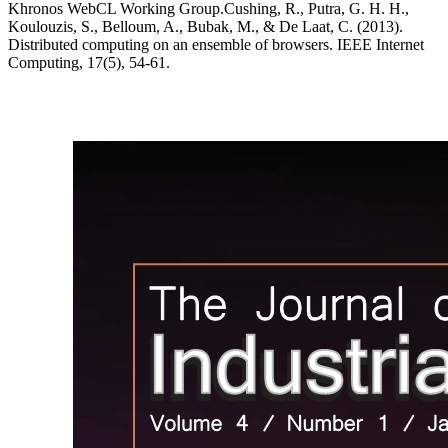
Khronos WebCL Working Group.Cushing, R., Putra, G. H. H.,
Koulouzis, S., Belloum, A., Bubak, M., & De Laat, C. (2013).
Distributed computing on an ensemble of browsers. IEEE Internet
Computing, 17(5), 54-61.