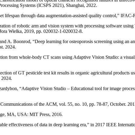
l Processing Systems (ICSPS 2021), Shanghai, 2022.
t lifespan through data augmentation-assisted quality control,” IFAC-
tion of robotic arm and vision system with processing software using T
 Jora Wielka, 2019, pp. 020032-1-020032-8.
and A. Boonrod, “Deep learning for osteoporosis screening using an an
t. 2024.
tion from whole-body CT scans using Adaptive Vision Studio: a visua
ction of GT pesticide test kit results in organic agricultural product
. 2024.
dybon, “Adaptive Vision Studio – Educational tool for image process
 Communications of the ACM, vol. 55, no. 10, pp. 78-87, October. 201
idge, MA, USA: MIT Press, 2016.
able effectiveness of data in deep learning era,” in 2017 IEEE Intern