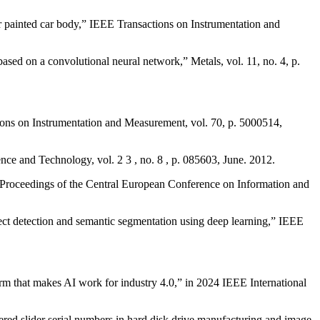
r painted car body,” IEEE Transactions on Instrumentation and
ased on a convolutional neural network,” Metals, vol. 11, no. 4, p.
ions on Instrumentation and Measurement, vol. 70, p. 5000514,
ce and Technology, vol. 2 3 , no. 8 , p. 085603, June. 2012.
 Proceedings of the Central European Conference on Information and
ect detection and semantic segmentation using deep learning,” IEEE
that makes AI work for industry 4.0,” in 2024 IEEE International
red slider serial numbers in hard disk drive manufacturing and image