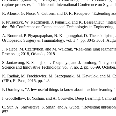
capture processes,” in Thirteenth International Conference on Signa
R. Alonso, G. Noce, V. Cutrona, and D. R. Recupero, “Extending asse
P. Prusaczyk, W. Kaczmarek, J. Panasiuk, and K. Besseghieur, “Integra
the 15th Conference on Computational Technologies in Engineering,
A. Boonrod, P. Piyaprapaphan, N. Kittipongphat, D. Theerakulpisut, 
Orthopaedic Surgery & Traumatology, vol. 3 4, pp. 3045-3051, Augus
J. Nalepa, M. Czardybon, and M. Walczak, “Real-time lung segmenta
Processing 2018, Orlando, 2018.
S. Jantawong, K. Saninjak, T. Tikapunya, and J. Jomfong, “Image dete
Science and Innovative Technology, vol. 7, no. 2, pp. 86-99, October
K. Radlak, M. Frackiewicz, M. Szczepanski, M. Kawulok, and M. Czar
(FIE), El Paso, 2015, pp. 1-8.
P. Domingos, “A few useful things to know about machine learning,”
I. Goodfellow, B. Yoshua, and A. Courville, Deep Learning, Cambr
C. Sun, A. Shrivastava, S. Singh, and A. Gupta, “Revisiting unreason
852.