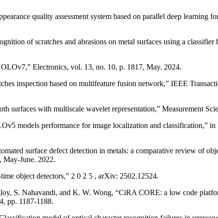
earance quality assessment system based on parallel deep learning fo
ition of scratches and abrasions on metal surfaces using a classifier b
OLOv7,” Electronics, vol. 13, no. 10, p. 1817, May. 2024.
ches inspection based on multifeature fusion network,” IEEE Transact
th surfaces with multiscale wavelet representation,” Measurement Scien
Ov5 models performance for image localization and classification,” in
mated surface defect detection in metals: a comparative review of obj
3, May-June. 2022.
ime object detectors,” 2 0 2 5 , arXiv: 2502.12524.
oy, S. Nahavandi, and K. W. Wong, “CiRA CORE: a low code platform 
, pp. 1187-1188.
sification model of optical character recognition failures in unrecove