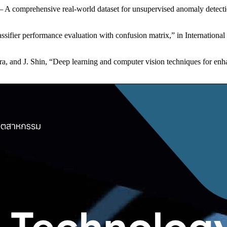
 A comprehensive real-world dataset for unsupervised anomaly detec
lassifier performance evaluation with confusion matrix,” in Internation
a, and J. Shin, “Deep learning and computer vision techniques for enh