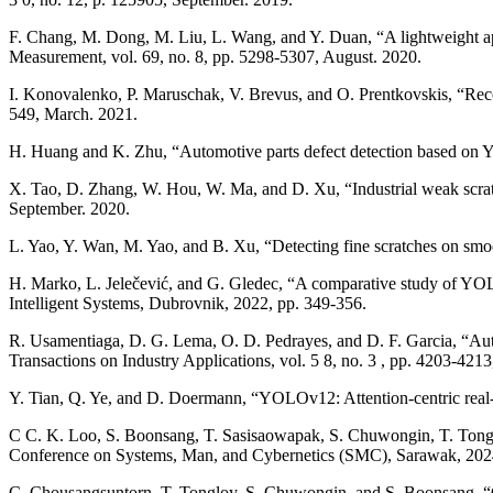
F. Chang, M. Dong, M. Liu, L. Wang, and Y. Duan, “A lightweight app
Measurement, vol. 69, no. 8, pp. 5298-5307, August. 2020.
I. Konovalenko, P. Maruschak, V. Brevus, and O. Prentkovskis, “Recogn
549, March. 2021.
H. Huang and K. Zhu, “Automotive parts defect detection based on Y
X. Tao, D. Zhang, W. Hou, W. Ma, and D. Xu, “Industrial weak scrat
September. 2020.
L. Yao, Y. Wan, M. Yao, and B. Xu, “Detecting fine scratches on smoo
H. Marko, L. Jelečević, and G. Gledec, “A comparative study of YOL
Intelligent Systems, Dubrovnik, 2022, pp. 349-356.
R. Usamentiaga, D. G. Lema, O. D. Pedrayes, and D. F. Garcia, “Auto
Transactions on Industry Applications, vol. 5 8, no. 3 , pp. 4203-421
Y. Tian, Q. Ye, and D. Doermann, “YOLOv12: Attention-centric real-t
C C. K. Loo, S. Boonsang, T. Sasisaowapak, S. Chuwongin, T. Tongl
Conference on Systems, Man, and Cybernetics (SMC), Sarawak, 2024
C. Chousangsuntorn, T. Tongloy, S. Chuwongin, and S. Boonsang, “Clas