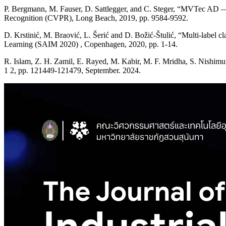
P. Bergmann, M. Fauser, D. Sattlegger, and C. Steger, “MVTec AD —
Recognition (CVPR), Long Beach, 2019, pp. 9584-9592.
D. Krstinić, M. Braović, L. Šerić and D. Božić-Štulić, “Multi-label c
Learning (SAIM 2020) , Copenhagen, 2020, pp. 1-14.
R. Islam, Z. H. Zamil, E. Rayed, M. Kabir, M. F. Mridha, S. Nishimur
1 2, pp. 121449-121479, September. 2024.