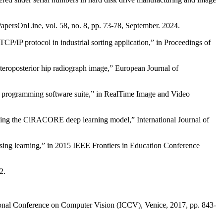
PapersOnLine, vol. 58, no. 8, pp. 73-78, September. 2024.
CP/IP protocol in industrial sorting application,” in Proceedings of
teroposterior hip radiograph image,” European Journal of
l programming software suite,” in RealTime Image and Video
s using the CiRACORE deep learning model,” International Journal of
ing learning,” in 2015 IEEE Frontiers in Education Conference
2.
ational Conference on Computer Vision (ICCV), Venice, 2017, pp. 843-