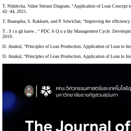
T. Nitidecha. Value Stream Diagram. “Application of Lean Concept to 
42- 44, 2021.
T. Buarapha, S. Rakkarn, and P. Sriwichai, “Improving the efficiency
T . S i n gh kaew , “ PDC A Q u a lity Management Cycle. Developme
2019.
D. Jinakul, “Principles of Lean Production. Application of Lean to I
D. Jinakul, “Principles of Lean Production. Application of Lean to In