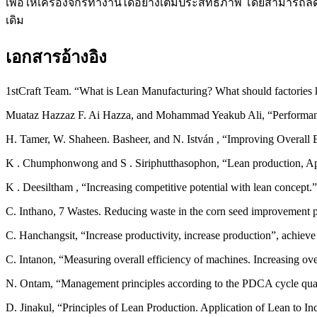
เพื่อให้เครื่องจักรทำงานได้อย่างเต็มประสิทธิภาพ โดยสามารถล
เดิม
เอกสารอ้างอิง
1stCraft Team. “What is Lean Manufacturing? What should factories 
Muataz Hazzaz F. Ai Hazza, and Mohammad Yeakub Ali, “Performance 
H. Tamer, W. Shaheen. Basheer, and N. István , “Improving Overal
K . Chumphonwong and S . Siriphutthasophon, “Lean production, Appli
K . Deesiltham , “Increasing competitive potential with lean concept
C. Inthano, 7 Wastes. Reducing waste in the corn seed improvement p
C. Hanchangsit, “Increase productivity, increase production”, achiev
C. Intanon, “Measuring overall efficiency of machines. Increasing over
N. Ontam, “Management principles according to the PDCA cycle qua
D. Jinakul, “Principles of Lean Production. Application of Lean to In