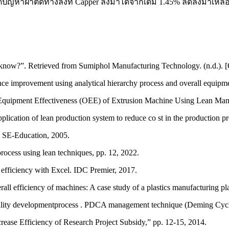
ดปัญหาฝาติดทางลงที่ Capper ลงมาได้จากเดิม 1.45% ลดลงมาเหลือ
know?”. Retrieved from Sumiphol Manufacturing Technology. (n.d.). [
improvement using analytical hierarchy process and overall equipmen
l Equipment Effectiveness (OEE) of Extrusion Machine Using Lean Man
cation of lean production system to reduce co st in the production pr
.” SE-Education, 2005.
rocess using lean techniques, pp. 12, 2022.
e efficiency with Excel. IDC Premier, 2017.
all efficiency of machines: A case study of a plastics manufacturing pl
lity developmentprocess . PDCA management technique (Deming Cycle
crease Efficiency of Research Project Subsidy,” pp. 12-15, 2014.