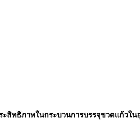
มประสิทธิภาพในกระบวนการบรรจุขวดแก้วในอุต