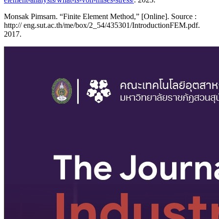
Monsak Pimsarn. “Finite Element Method,” [Online]. Source :
http:// eng.sut.ac.th/me/box/2_54/435301/IntroductionFEM.pdf.
2017.