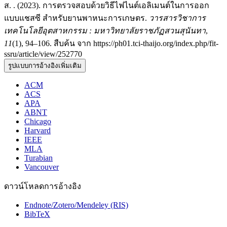
ส. . (2023). การตรวจสอบด้วยวิธีไฟไนต์เอลิเมนต์ในการออก
แบบแชสซี สำหรับยานพาหนะการเกษตร.
วารสารวิชาการ
เทคโนโลยีอุตสาหกรรม : มหาวิทยาลัยราชภัฏสวนสุนันทา
,
11
(1), 94–106. สืบค้น จาก https://ph01.tci-thaijo.org/index.php/fit-
ssru/article/view/252770
รูปแบบการอ้างอิงเพิ่มเติม
ACM
ACS
APA
ABNT
Chicago
Harvard
IEEE
MLA
Turabian
Vancouver
ดาวน์โหลดการอ้างอิง
Endnote/Zotero/Mendeley (RIS)
BibTeX