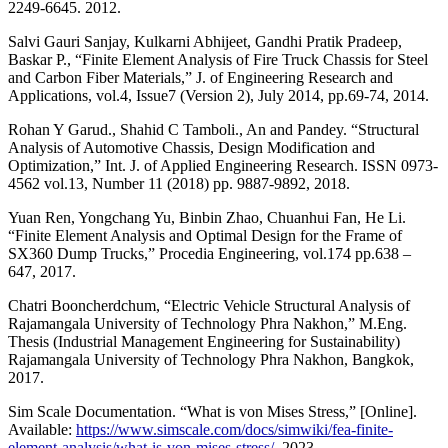
2249-6645. 2012.
Salvi Gauri Sanjay, Kulkarni Abhijeet, Gandhi Pratik Pradeep,
Baskar P., “Finite Element Analysis of Fire Truck Chassis for Steel
and Carbon Fiber Materials,” J. of Engineering Research and
Applications, vol.4, Issue7 (Version 2), July 2014, pp.69-74, 2014.
Rohan Y Garud., Shahid C Tamboli., An and Pandey. “Structural
Analysis of Automotive Chassis, Design Modification and
Optimization,” Int. J. of Applied Engineering Research. ISSN 0973-
4562 vol.13, Number 11 (2018) pp. 9887-9892, 2018.
Yuan Ren, Yongchang Yu, Binbin Zhao, Chuanhui Fan, He Li.
“Finite Element Analysis and Optimal Design for the Frame of
SX360 Dump Trucks,” Procedia Engineering, vol.174 pp.638 –
647, 2017.
Chatri Booncherdchum, “Electric Vehicle Structural Analysis of
Rajamangala University of Technology Phra Nakhon,” M.Eng.
Thesis (Industrial Management Engineering for Sustainability)
Rajamangala University of Technology Phra Nakhon, Bangkok,
2017.
Sim Scale Documentation. “What is von Mises Stress,” [Online].
Available:
https://www.simscale.com/docs/simwiki/fea-finite-
element-analysis/what-is-von-mises-stress/
. 2023.