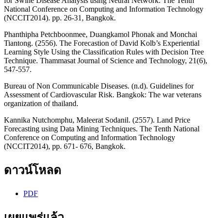
for Swine Disease Analysis using Neural Network. The Tenth
National Conference on Computing and Information Technology
(NCCIT2014). pp. 26-31, Bangkok.
Phanthipha Petchboonmee, Duangkamol Phonak and Monchai
Tiantong. (2556). The Forecastion of David Kolb’s Experiential
Learning Style Using the Classification Rules with Decision Tree
Technique. Thammasat Journal of Science and Technology, 21(6),
547-557.
Bureau of Non Communicable Diseases. (n.d). Guidelines for
Assessment of Cardiovascular Risk. Bangkok: The war veterans
organization of thailand.
Kannika Nutchomphu, Maleerat Sodanil. (2557). Land Price
Forecasting using Data Mining Techniques. The Tenth National
Conference on Computing and Information Technology
(NCCIT2014), pp. 671- 676, Bangkok.
ดาวน์โหลด
PDF
เผยแพร่แล้ว