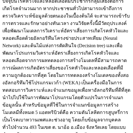
ปัจจุบันโรคหัวใจและหลอดเลือดมีประชากรกลุ่มเสี่ยงต่อการ
เกิดโรคจำนวนมาก หากประชาชนทั่วไปสามารถเข้าถึงการ
ตรวจวิเคราะห์ข้อมูลด้วยตนเองในเบื้องต้นได้ จะสามารถเข้ารับ
การตรวจและรักษาอย่างทันเวลา งานวิจัยครั้งนี้มีวัตถุประสงค์
เพื่อพัฒนาโมเดลการวิเคราะห์อัตราเสี่ยงการเกิดโรคหัวใจและ
หลอดเลือดด้วยอัลกอริทึมโครงข่ายประสาทเทียม (Neural
Network) และต้นไม้แห่งการตัดสินใจ (Decision tree) และเพื่อ
พัฒนาโปรแกรมวิเคราะห์อัตราเสี่ยงการเกิดโรคหัวใจและ
หลอดเลือดจากการผลทดลองการสร้างโมเดลที่มีสามารถคาด
การณ์ผลการเกิดอัตราเสี่ยงของโรคหัวใจและหลอดเลือดที่มี
ความถูกต้องมากที่สุด โดยในการทดลองสร้างโมเดลของทั้งสอ
งอัลกอริทึมใช้โปรแกรมเวก้า (WEKA) เป็นเครื่องมือในการ
ทดสอบการวิเคราะห์และจำแนกขอมูลเพื่อหาอัลกอริทึมที่ดีที่สุด
นำไปไปใช้ในการพัฒนาโปรแกรมโดยตัวแปรในการจำแนก
ข้อมูลนั้น สำหรับข้อมูลที่ใช้ในการจำแนกข้อมูลการสร้าง
โมเดลมีทั้งหมด 5 แอตทริบิวต์คือ ความดันโลหิตการสูบุหรี่การ
เป็นโรคเบาหวานเพศและช่วงอายุ โดยเก็บข้อมูลจากบุคคล
ทั่วไปจำนวน 493 ในเขต ต. นาอ้อ อ.เมือง จังหวัดเลย โดยแบบ