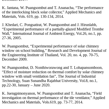
K. Jantana, W. Puangsombut and T. Ananacha, “The performance
of the interlocking block solar collector,” Applied Mechanics and
Materials, Vols. 619, pp. 130-134, 2014.
J. Khedari, C. Pongsatirat, W. Puangsombut and J. Hirunlabh,
“Experimental performance of a partially-glazed Modified Trombe
Wall,” International Journal of Ambient Energy, Vol.26, no.1, pp.
27-36, 2005.
W. Puangsombut, “Experimental performance of solar chimney
window on school building,” Research and Development Journal of
the Engineering Institute of Thailand, Vol. 20, no. 4, pp. 70-75,
December 2009.
W. Puangsombut, D. Nonthiworawong and T. Lohapansomboon,
“Effect of moisture reduction on thermal comfort by solar chimney
window with small ventilation fan”, The Journal of Industrial
Technology, Suan Sunandha Rajabhat University, Vol.8, no.1,
pp.22-30, January – June 2020.
K. Juengpimonyanon, W. Puangsombut and T. Ananacha, “Field
investigation on thermal performance of the tile ventilator,” Applied
Mechanics and Materials, Vols.619, pp. 73-77, 2014.