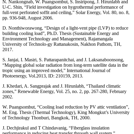
N. Nankongnab, W. Puangsombut, S. Insiripong, J. Hirunlabh and
U-C. Shin, “Field investigation on hygrothermal performance of
full-vent perforated soffit and ceiling,” Solar Energy, Vol. 80, no. 8,
pp. 936-948, August 2006.
D. Nonthiworawong, “Design of a light-vent pipe (LVP) to reduce
building cooling load”, Ph.D. Thesis (Sustainable Energy and
Environment Technology and Management), Rajamangala
University of Technolo-gy Rattanakosin, Nakhon Pathom, TH,
2017.
S. Janjai, I. Masiri, S. Pattarapanitchai, and J. Laksanaboonsong,
“Mapping global solar radiation from long-term satellite data in the
tropic using an improved model,” International Journal of
Photoenergy, Vol.2013, ID: 210159, 2013.
J. Khedari, A. Sangprajak and J. Hirunlabh, “Thailand climatic
zones,” Renewable Energy, Vol. 25, no. 2, pp. 267-280, February
2002.
W. Puangsombut, “Cooling load reduction by PV attic ventilation”,
M. Eng. Thesis (Thermal Technology), King Mongkut’s University
of Technology Thonburi, Bangkok, TH, 2000.
J. Dechjirakul and T Chindavanig, “Fiberglass insulation
performance in reducing heat transfer through wall system,”