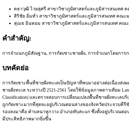
คธาวุฒิ ไวยสุศรี
สาขาวิชาภูมิศาสตร์และภูมิสารสนเทศ 
สิริชัย อิ่มทั่ว
สาขาวิชาภูมิศาสตร์และภูมิสารสนเทศ คณะม
สุเมธ อินหอม
สาขาวิชาภูมิศาสตร์และภูมิสารสนเทศ คณะ
คำสำคัญ:
การจำแนกภูมิสัณฐาน, การกัดเซาะชายฝั่ง, การจำแนกโดยการก
บทคัดย่อ
การกัดเซาะพื้นที่ชายฝั่งทะเลเป็นปัญหาที่พบมาอย่างต่อเนื่องส่
ชายฝั่งทะเล ระหว่างปี 2521-2561 โดยใช้ข้อมูลภาพดาวเทียม La
Classification) และตรวจสอบการเปลี่ยนแปลงพื้นที่ชายฝั่งทะเลบร
ถูกกัดเซาะมากที่สุดจะอยู่บริเวณตอนล่างของจังหวัดประจวบคีรีข
รองลงมาคือ ตำบลนาหูกวาง อำเภอทับสะแก ซึ่งตั้งอยู่บริเวณตอน
มีประสิทธิภาพมากยิ่งขึ้น