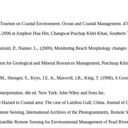
nd Tourism on Coastal Environment. Ocean and Coastal Management. 47
89-2006 at Amphoe Hua Hin, Changwat Prachup Khiri Khan, Southern T
usiri, P., Numee, L., (2009), Monitoring Beach Morphology changes 
tion for Geological and Mineral Resources Management, Prachuap Khir
J.M., Strenger, S., Keys, J.E. Jr., Maxwell, J,R., King, T. (1998), A G
nterpretation. 4th ed. New York: John Wiley and Sons Inc.
Hazard in Coastal area: The case of Laizhou Gulf, China. Journal of C
emote Sensing. International Archives of the Photogrammetry, Remote S
Satellite Remote Sensing for Environmental Management of Pearl River