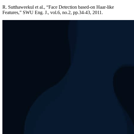
R. Sutthaweekul et al., “Face Detection based-on Haar-like
Features,” SWU Eng. J., vol.6, no.2, pp.34-43, 2011.