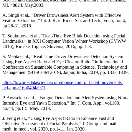
MI, 48824, May.2003.
A. Singh et al., “Driver Drowsiness Alert System with Effective
Feature Extraction,” Int. J. R. in Emer. Sci. and Tech., vol.5, no. 4,
pp.26-31, 2018.
T. Soukupova et al., “Real-Time Eye Blink Detection using Facial
Landmarks,” in XXI Computer Vision Winter Workshop (CVWW
2016), Rimske Toplice, Slovenia, 2016, pp. 1-8.
S. Mehta et al., “Real-Time Driver Drowsiness Detection System
Using Eye Aspect Ratio and Eye Closure Ratio,” in International
Conference on Sustainable Computing in Science, Technology and
Management (SUSCOM 2019), Jaipur, India, 2019, pp. 1333-1339.
https://towardsdatascience.com/mouse-control-facial-movements-
hci-app-c16b0494a971
P. Awasekar et al., “Fatigue Detection and Alert System using Non-
Intrusive Eye and Yawn Detection,” Int. J. Com. App., vol.180,
no.44, pp.1-5, May. 2018.
J. Feng et al., “Using Eye Aspect Ratio to Enhance Fast and
Objective Assessment of Facial Paralysis,” J. Comp. and math.
meth. in med., vol. 2020, pp.1-11, Jan. 2020.