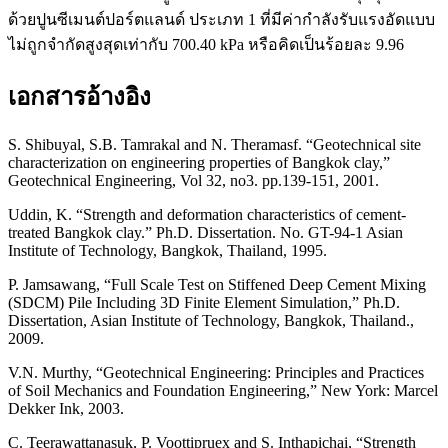
ด้วยปูนซีเมนต์ปอร์ตแลนด์ ประเภท 1 ที่มีค่ากำลังรับแรงอัดแบบ
ไม่ถูกจำกัดสูงสุดเท่ากับ 700.40 kPa หรือคิดเป็นร้อยละ 9.96
เอกสารอ้างอิง
S. Shibuyal, S.B. Tamrakal and N. Theramasf. “Geotechnical site
characterization on engineering properties of Bangkok clay,”
Geotechnical Engineering, Vol 32, no3. pp.139-151, 2001.
Uddin, K. “Strength and deformation characteristics of cement-
treated Bangkok clay.” Ph.D. Dissertation. No. GT-94-1 Asian
Institute of Technology, Bangkok, Thailand, 1995.
P. Jamsawang, “Full Scale Test on Stiffened Deep Cement Mixing
(SDCM) Pile Including 3D Finite Element Simulation,” Ph.D.
Dissertation, Asian Institute of Technology, Bangkok, Thailand.,
2009.
V.N. Murthy, “Geotechnical Engineering: Principles and Practices
of Soil Mechanics and Foundation Engineering,” New York: Marcel
Dekker Ink, 2003.
C. Teerawattanasuk, P. Voottipruex and S. Inthapichai, “Strength