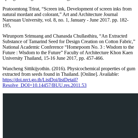
Pratoomtong Trirat, “Screen ink, Development of screen inks from
natural mordant and colorant,” Art and Architecture Journal
Naresuan University, vol. 8, no. 1, January - June 2017. pp. 182-
195,
Wirunporn Srimuang and Chanasda Chullasthira, “An Extracted
Substance of Tamarind Seed for Design Creation on Cotton Fabric,”
National Academic Conference “Homepoom No. 3 : Wisdom to the
Future : Wisdom to the Future” Faculty of Architecture Khon Kaen
University Thailand, 15-16 June 2017, pp. 457-466.
Wancheng Sittikijyothin. (2016). Physicochemical properties of gum
extracted from seeds found in Thailand. [Online]. Available:
https://doi.nrct.go.th/ListDoi/listDetail?
Resolve_DOI=10.14457/BUU.res.2011.53