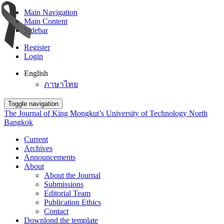
Main Navigation
Main Content
Sidebar
Register
Login
English
ภาษาไทย
Toggle navigation
The Journal of King Mongkut’s University of Technology North
Bangkok
Current
Archives
Announcements
About
About the Journal
Submissions
Editorial Team
Publication Ethics
Contact
Downlond the template