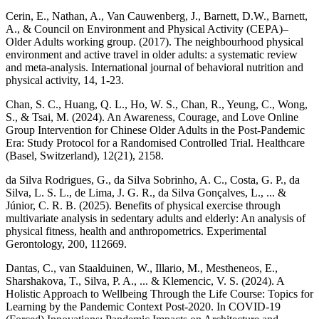
Cerin, E., Nathan, A., Van Cauwenberg, J., Barnett, D.W., Barnett,
A., & Council on Environment and Physical Activity (CEPA)–
Older Adults working group. (2017). The neighbourhood physical
environment and active travel in older adults: a systematic review
and meta-analysis. International journal of behavioral nutrition and
physical activity, 14, 1-23.
Chan, S. C., Huang, Q. L., Ho, W. S., Chan, R., Yeung, C., Wong,
S., & Tsai, M. (2024). An Awareness, Courage, and Love Online
Group Intervention for Chinese Older Adults in the Post-Pandemic
Era: Study Protocol for a Randomised Controlled Trial. Healthcare
(Basel, Switzerland), 12(21), 2158.
da Silva Rodrigues, G., da Silva Sobrinho, A. C., Costa, G. P., da
Silva, L. S. L., de Lima, J. G. R., da Silva Gonçalves, L., ... &
Júnior, C. R. B. (2025). Benefits of physical exercise through
multivariate analysis in sedentary adults and elderly: An analysis of
physical fitness, health and anthropometrics. Experimental
Gerontology, 200, 112669.
Dantas, C., van Staalduinen, W., Illario, M., Mestheneos, E.,
Sharshakova, T., Silva, P. A., ... & Klemencic, V. S. (2024). A
Holistic Approach to Wellbeing Through the Life Course: Topics for
Learning by the Pandemic Context Post-2020. In COVID-19