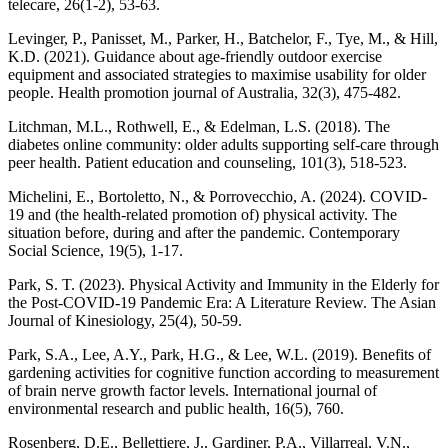
telecare, 26(1-2), 53-63.
Levinger, P., Panisset, M., Parker, H., Batchelor, F., Tye, M., & Hill,
K.D. (2021). Guidance about age-friendly outdoor exercise
equipment and associated strategies to maximise usability for older
people. Health promotion journal of Australia, 32(3), 475-482.
Litchman, M.L., Rothwell, E., & Edelman, L.S. (2018). The
diabetes online community: older adults supporting self-care through
peer health. Patient education and counseling, 101(3), 518-523.
Michelini, E., Bortoletto, N., & Porrovecchio, A. (2024). COVID-
19 and (the health-related promotion of) physical activity. The
situation before, during and after the pandemic. Contemporary
Social Science, 19(5), 1-17.
Park, S. T. (2023). Physical Activity and Immunity in the Elderly for
the Post-COVID-19 Pandemic Era: A Literature Review. The Asian
Journal of Kinesiology, 25(4), 50-59.
Park, S.A., Lee, A.Y., Park, H.G., & Lee, W.L. (2019). Benefits of
gardening activities for cognitive function according to measurement
of brain nerve growth factor levels. International journal of
environmental research and public health, 16(5), 760.
Rosenberg, D.E., Bellettiere, J., Gardiner, P.A., Villarreal, V.N.,