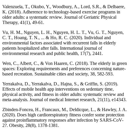
Valenzuela, T., Okubo, Y., Woodbury, A., Lord, S.R., & Delbaere,
K. (2018). Adherence to technology-based exercise programs in
older adults: a systematic review. Journal of Geriatric Physical
Therapy, 41(1), 49-61.
Vu, H. M., Nguyen, L. H., Nguyen, H. L. T., Vu, G. T., Nguyen,
C. T., Hoang, T. N., ... & Ho, R. C. (2020). Individual and
environmental factors associated with recurrent falls in elderly
patients hospitalized after falls. International journal of
environmental research and public health, 17(7), 2441.
Wen, C., Albert, C., & Von Haaren, C. (2018). The elderly in green
spaces: Exploring requirements and preferences concerning nature-
based recreation. Sustainable cities and society, 38, 582-593.
Yerrakalva, D., Yerrakalva, D., Hajna, S., & Griffin, S. (2019).
Effects of mobile health app interventions on sedentary time,
physical activity, and fitness in older adults: systematic review and
meta-analysis. Journal of medical Internet research, 21(11), e14343.
Zbinden-Foncea, H., Francaux, M., Deldicque, L., & Hawley, J. A.
(2020). Does high cardiorespiratory fitness confer some protection
against proinflammatory responses after infection by SARS-CoV-
2?. Obesity, 28(8), 1378-1381.