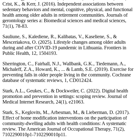
Crist, K., & Kerr, J. (2016). Independent associations between
sedentary behaviors and mental, cognitive, physical, and functional
health among older adults in retirement communities. Journals of
gerontology series a: Biomedical sciences and medical sciences,
71(1), 78-83.
Sauliune, S., Kalediene, R., Kalibatas, V., Kaseliene, S., &
Mesceriakova, O. (2025). Lifestyle changes among older adults
during and after COVID-19 pandemic in Lithuania. Frontiers in
Public Health, 12, 1504193.
Sherrington, C., Fairhall, N.J., Wallbank, G.K., Tiedemann, A.,
Michaleff, Z.A., Howard, K., ... & Lamb, S.E. (2019). Exercise for
preventing falls in older people living in the community. Cochrane
database of systematic reviews, 1, CD012424.
Stark, A.L., Geukes, C., & Dockweiler, C. (2022). Digital health
promotion and prevention in settings: scoping review. Journal of
Medical Internet Research, 24(1), e21063.
Stark, S., Keglovits, M., Arbesman, M., & Lieberman, D. (2017).
Effect of home modification interventions on the participation of
community-dwelling adults with health conditions: A systematic
review. The American Journal of Occupational Therapy, 71(2),
7102290010p1-7102290010p11.