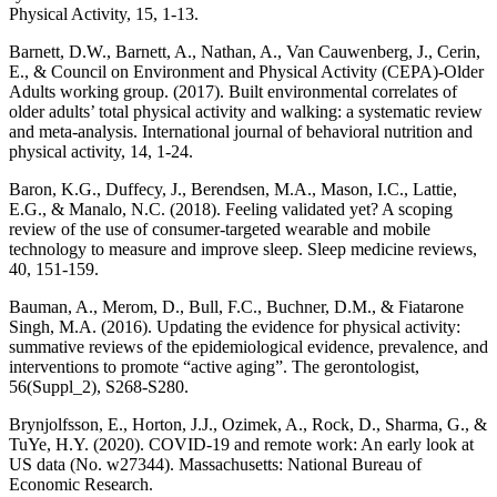
Physical Activity, 15, 1-13.
Barnett, D.W., Barnett, A., Nathan, A., Van Cauwenberg, J., Cerin,
E., & Council on Environment and Physical Activity (CEPA)-Older
Adults working group. (2017). Built environmental correlates of
older adults’ total physical activity and walking: a systematic review
and meta-analysis. International journal of behavioral nutrition and
physical activity, 14, 1-24.
Baron, K.G., Duffecy, J., Berendsen, M.A., Mason, I.C., Lattie,
E.G., & Manalo, N.C. (2018). Feeling validated yet? A scoping
review of the use of consumer-targeted wearable and mobile
technology to measure and improve sleep. Sleep medicine reviews,
40, 151-159.
Bauman, A., Merom, D., Bull, F.C., Buchner, D.M., & Fiatarone
Singh, M.A. (2016). Updating the evidence for physical activity:
summative reviews of the epidemiological evidence, prevalence, and
interventions to promote “active aging”. The gerontologist,
56(Suppl_2), S268-S280.
Brynjolfsson, E., Horton, J.J., Ozimek, A., Rock, D., Sharma, G., &
TuYe, H.Y. (2020). COVID-19 and remote work: An early look at
US data (No. w27344). Massachusetts: National Bureau of
Economic Research.