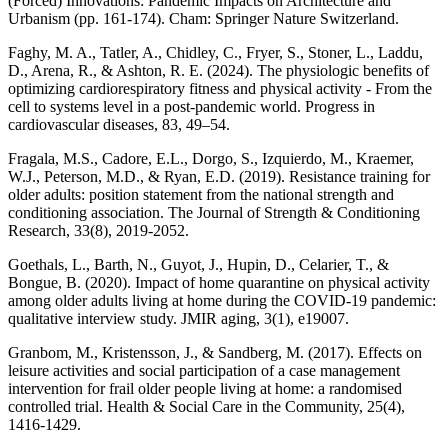
(Forced) Innovations: Pandemic Impacts on Architecture and
Urbanism (pp. 161-174). Cham: Springer Nature Switzerland.
Faghy, M. A., Tatler, A., Chidley, C., Fryer, S., Stoner, L., Laddu,
D., Arena, R., & Ashton, R. E. (2024). The physiologic benefits of
optimizing cardiorespiratory fitness and physical activity - From the
cell to systems level in a post-pandemic world. Progress in
cardiovascular diseases, 83, 49–54.
Fragala, M.S., Cadore, E.L., Dorgo, S., Izquierdo, M., Kraemer,
W.J., Peterson, M.D., & Ryan, E.D. (2019). Resistance training for
older adults: position statement from the national strength and
conditioning association. The Journal of Strength & Conditioning
Research, 33(8), 2019-2052.
Goethals, L., Barth, N., Guyot, J., Hupin, D., Celarier, T., &
Bongue, B. (2020). Impact of home quarantine on physical activity
among older adults living at home during the COVID-19 pandemic:
qualitative interview study. JMIR aging, 3(1), e19007.
Granbom, M., Kristensson, J., & Sandberg, M. (2017). Effects on
leisure activities and social participation of a case management
intervention for frail older people living at home: a randomised
controlled trial. Health & Social Care in the Community, 25(4),
1416-1429.