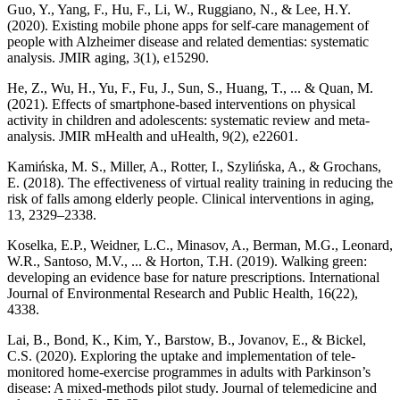
Guo, Y., Yang, F., Hu, F., Li, W., Ruggiano, N., & Lee, H.Y.
(2020). Existing mobile phone apps for self-care management of
people with Alzheimer disease and related dementias: systematic
analysis. JMIR aging, 3(1), e15290.
He, Z., Wu, H., Yu, F., Fu, J., Sun, S., Huang, T., ... & Quan, M.
(2021). Effects of smartphone-based interventions on physical
activity in children and adolescents: systematic review and meta-
analysis. JMIR mHealth and uHealth, 9(2), e22601.
Kamińska, M. S., Miller, A., Rotter, I., Szylińska, A., & Grochans,
E. (2018). The effectiveness of virtual reality training in reducing the
risk of falls among elderly people. Clinical interventions in aging,
13, 2329–2338.
Koselka, E.P., Weidner, L.C., Minasov, A., Berman, M.G., Leonard,
W.R., Santoso, M.V., ... & Horton, T.H. (2019). Walking green:
developing an evidence base for nature prescriptions. International
Journal of Environmental Research and Public Health, 16(22),
4338.
Lai, B., Bond, K., Kim, Y., Barstow, B., Jovanov, E., & Bickel,
C.S. (2020). Exploring the uptake and implementation of tele-
monitored home-exercise programmes in adults with Parkinson’s
disease: A mixed-methods pilot study. Journal of telemedicine and