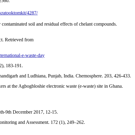
2560.
kratooktomkit/4287/
ontaminated soil and residual effects of chelant compounds.
t. Retrieved from
ternational-e-waste-day
2), 183-191.
f Chandigarh and Ludhiana, Punjab, India. Chemosphere. 203, 426-433.
ers at the Agbogbloshie electronic waste (e-waste) site in Ghana.
 8th-9th December 2017, 12-15.
Monitoring and Assessment. 172 (1), 249–262.