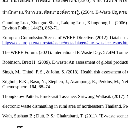
สถาบันวิจัยเพื่อการพัฒนาประเทศไทย. (2560). รายงานทีดีอาร์ไอ
สำนักงานบริหารและพัฒนาองค์ความรู้. (2564). E-Waste ปัญหาขย
Chunling Luo., Zhenguo Shen., Laiqing Lou., Xiangdong Li. (2006). 
Environ Pollut. 144(3), 862-71.
European Commission/Recast of WEEE Directive. (2012). Database an
https://ec.europa.eu/eurostat/cache/metadata/en/env_waselee_esms.ht
The WEEE Forum. (2021). International E-Waste Day: 57.4M Tonnes
Robinson, Brett H. (2009). E-waste: An assessment of global product
Singh, M., Thind, P. S., & John, S. (2018). Health risk assessment o
Srigboh, R.K., Basu, N., Stephen, J., Asampong, E., Perkins, M., Neit
Chemosphere. 164, 68–74.
Thongkaow Pattida, Prueksasit Tassanee, Siriwong Wattasit. (2017). M
electronic waste dismantling in rural area of northeastern Thailand.
Wath, Sushant B.; Dutt, P. S.; Chakrabarti, T. (2011). "E-waste scen