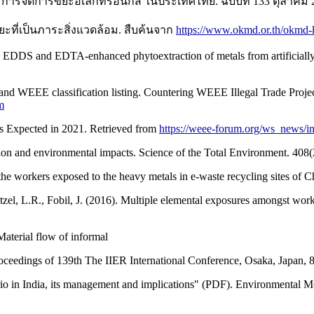
 การจัดการขยะอิเล็กทรอนิกส์ ในประเทศไทย. ฉบับที่ 133 ตุลาคม 
ะที่เป็นภาระสิ่งแวดล้อม. สืบค้นจาก
https://www.okmd.or.th/okmd-
EDDS and EDTA-enhanced phytoextraction of metals from artificially c
d WEEE classification listing. Countering WEEE Illegal Trade Projec
m
 Expected in 2021. Retrieved from
https://weee-forum.org/ws_news/in
ion and environmental impacts. Science of the Total Environment. 408(
f the workers exposed to the heavy metals in e-waste recycling sites o
zel, L.R., Fobil, J. (2016). Multiple elemental exposures amongst work
aterial flow of informal
 Proceedings of 139th The IIER International Conference, Osaka, Japan,
ario in India, its management and implications" (PDF). Environmental 