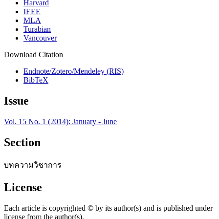
Harvard
IEEE
MLA
Turabian
Vancouver
Download Citation
Endnote/Zotero/Mendeley (RIS)
BibTeX
Issue
Vol. 15 No. 1 (2014): January - June
Section
บทความวิชาการ
License
Each article is copyrighted © by its author(s) and is published under
license from the author(s).