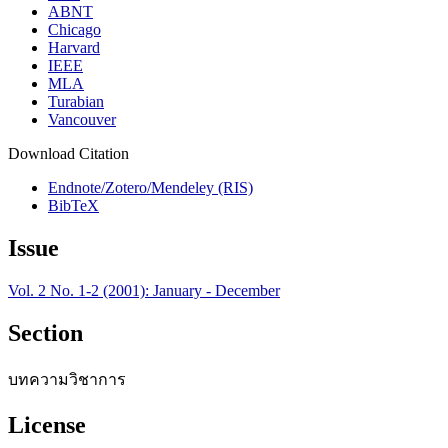
ABNT
Chicago
Harvard
IEEE
MLA
Turabian
Vancouver
Download Citation
Endnote/Zotero/Mendeley (RIS)
BibTeX
Issue
Vol. 2 No. 1-2 (2001): January - December
Section
บทความวิชาการ
License