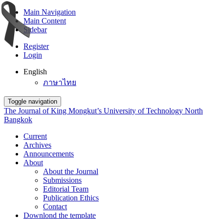
Main Navigation
Main Content
Sidebar
Register
Login
English
ภาษาไทย
Toggle navigation
The Journal of King Mongkut’s University of Technology North
Bangkok
Current
Archives
Announcements
About
About the Journal
Submissions
Editorial Team
Publication Ethics
Contact
Downlond the template