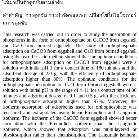
ไก่เผาเป็นตัวดูดซับตามลำดับ
คำสำคัญ: การดูดซับ การกำจัดฟอสเฟต เปลือกไข่ไก่ไอโซเทอร์
มการดูดซับ
This research was carried out in order to study the adsorption of
phosphorus in the form of orthophosphate on CaCO3 from eggshell
and CaO from burned eggshell. The study of orthophosphate
adsorption on CaCO3 from eggshell and CaO from burned eggshell
using the ascorbic acid method showed that the optimum conditions
for orthophosphate adsorption on CaCO3 from eggshell were a
solution with initial pH 1 for a contact time of 180 minutes and the
adsorbent dosage of 2.0 g, with the efficiency of orthophosphate
adsorption higher than 80%. The optimum conditions for the
orthophosphate adsorption on CaO from burned eggshell were a
solution with initial pH in the range of 4–11 for a contact time of 30
minutes and adsorbent dosage of 0.1 and 0.5 g, with the efficiency
of orthophosphate adsorption higher than 97%. Moreover, the
isotherm adsorption of adsorbents used for orthophosphate was
measured and extrapolated using linear Freundlich and Langmuir
isotherm. The isotherm of the CaCO3 from eggshell showed better
correlation with the Freundlich isotherm than the Langmuir
isotherm, which showed that adsorption was multi-layered or
physicsorption rather than chemisorption. The Langmuir isotherm