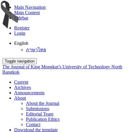
Main Navigation
Main Content
Sidebar
Register
Login
English
ภาษาไทย
Toggle navigation
The Journal of King Mongkut’s University of Technology North
Bangkok
Current
Archives
Announcements
About
About the Journal
Submissions
Editorial Team
Publication Ethics
Contact
Downlond the template