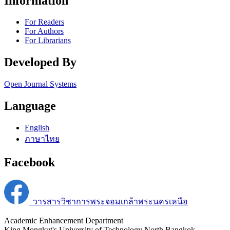
Information
For Readers
For Authors
For Librarians
Developed By
Open Journal Systems
Language
English
ภาษาไทย
Facebook
วารสารวิชาการพระจอมเกล้าพระนครเหนือ
Academic Enhancement Department
King Mongkut's University of Technology North Bangkok