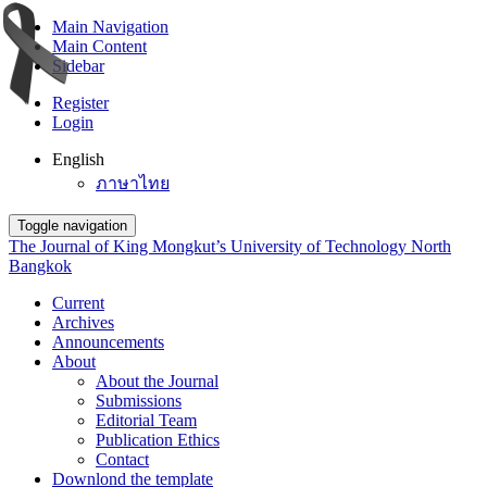
Main Navigation
Main Content
Sidebar
Register
Login
English
ภาษาไทย
Toggle navigation
The Journal of King Mongkut’s University of Technology North
Bangkok
Current
Archives
Announcements
About
About the Journal
Submissions
Editorial Team
Publication Ethics
Contact
Downlond the template