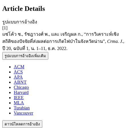
Article Details
รูปแบบการอ้างอิง
[1]
แซ่โค้ว ช., รัชฎาวงศ์ พ., และ เจริญผล ก., “การวิเคราะห์เชิง
สถิติของปัจจัยที่ส่งผลต่อการเกิดไฟป่าในจังหวัดน่าน”,
Crma. J.
,
ปี 20, ฉบับที่ 1, น. 1–11, ธ.ค. 2022.
รูปแบบการอ้างอิงเพิ่มเติม
ACM
ACS
APA
ABNT
Chicago
Harvard
IEEE
MLA
Turabian
Vancouver
ดาวน์โหลดการอ้างอิง