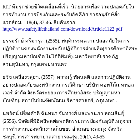
RIT ทีมรุกช่วยชีวิตเคลื่อนที่เร็ว. นิตยสารเพื่อความปลอดภัยใน
การทำงาน การป้องกันและระงับอัคคีภัย การอนุรักษ์สิ่ง
แวดล้อม. 118(4), 37-46. สืบค้นจาก:
http://www.safetylifethailand.com/download/Article1122.pdf
ธรรมรักษ์ ศรีมารุต. (2555). พฤติกรรมความปลอดภัยในการ
ปฏิบัติงานของพนักงานระดับปฏิบัติการฝ่ายผลิต(การศึกษาอิสระ
ปริญญามหาบัณฑิต ไม่ได้ตีพิมพ์). มหาวิทยาลัยราชภัฏ
สวนสุนันทา, กรุงเทพมหานคร
ธวัช เหลืองวสุธา. (2557). ความรู้ ทัศนคติ และการปฏิบัติงาน
อย่างปลอดภัยของพนักงาน กรณีศึกษา บริษัท คอทโก้เมททอล
เวอร์ จำกัด จังหวัดระยอง (การศึกษาอิสระ ปริญญามหา
บัณฑิต). สถาบันบัณฑิตพัฒนบริหารศาสตร์, กรุงเทพฯ.
นพรัตน์ เที่ยงคำดี ฉันทนา จันทวงศ์ และพรนภา หอมสินธุ์
(2556). ปัจจัยที่มีอิทธิพลต่อพฤติกรรมการป้องกันอุบัติเหตุจาก
การทำงานของพนักงานเก็บขยะ อำเภอบางละมุง จังหวัด
ชลบุรี.วารสารพยาบาลสาธารณสุข, 29(1), 43-55