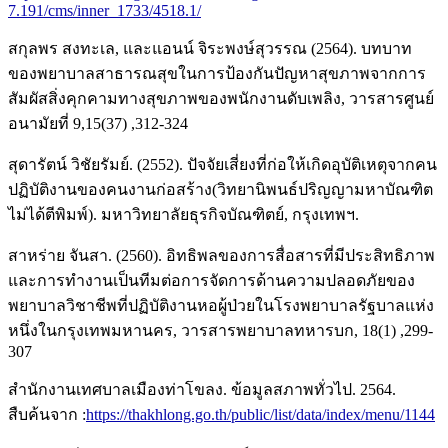
7.191/cms/inner_1733/4518.1/
สกุลพร สงทะเล, และแอนน์ จิระพงษ์สุวรรณ (2564). บทบาท
ของพยาบาลสาธารณสุขในการป้องกันปัญหาสุขภาพจากการ
สัมผัสสิ่งคุกคามทางสุขภาพของพนักงานดับเพลิง, วารสารศูนย์
อนามัยที่ 9,15(37) ,312-324
สุดารัตน์ วิชัยรัมย์. (2552). ปัจจัยเสี่ยงที่ก่อให้เกิดอุบัติเหตุจากคน
ปฏิบัติงานของคนงานก่อสร้าง(วิทยานิพนธ์ปริญญามหาบัณฑิต
ไม่ได้ตีพิมพ์). มหาวิทยาลัยธุรกิจบัณฑิตย์, กรุงเทพฯ.
สาหร่าย จันสา. (2560). อิทธิพลของการสื่อสารที่มีประสิทธิภาพ
และการทำงานเป็นทีมต่อการจัดการด้านความปลอดภัยของ
พยาบาลวิชาชีพที่ปฏิบัติงานหอผู้ป่วยในโรงพยาบาลรัฐบาลแห่ง
หนึ่งในกรุงเทพมหานคร, วารสารพยาบาลทหารบก, 18(1) ,299-
307
สำนักงานเทศบาลเมืองท่าโขลง. ข้อมูลสภาพทั่วไป. 2564.
สืบค้นจาก :
https://thakhlong.go.th/public/list/data/index/menu/1144