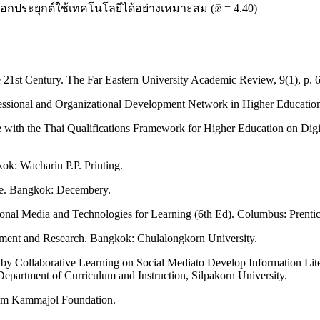
อกประยุกต์ใช้เทคโนโลยีได้อย่างเหมาะสม (
= 4.40)
 21st Century. The Far Eastern University Academic Review, 9(1), p. 
ssional and Organizational Development Network in Higher Educatio
with the Thai Qualifications Framework for Higher Education on Digi
k: Wacharin P.P. Printing.
ce. Bangkok: Decembery.
ional Media and Technologies for Learning (6th Ed). Columbus: Prentic
gement and Research. Bangkok: Chulalongkorn University.
Collaborative Learning on Social Mediato Develop Information Litera
 Department of Curriculum and Instruction, Silpakorn University.
iam Kammajol Foundation.