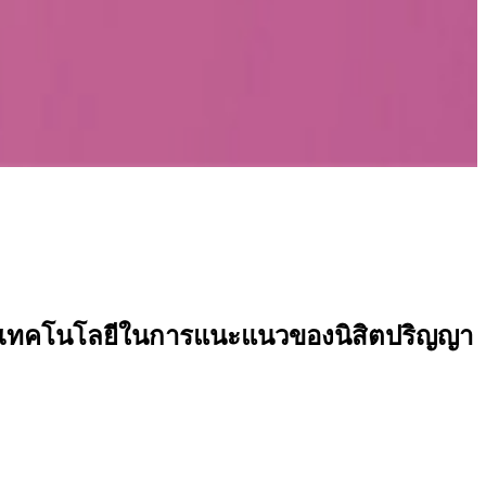
อและเทคโนโลยีในการแนะแนวของนิสิตปริญญา