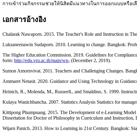
การเข้าร่วมกิจกรรมช่วยให้นิสิตมีแนวทางในการออกแบบหรือเลื
เอกสารอ้างอิง
Chalarak Nawaporn. 2015. The Teacher's Role and Instruction in The
Luksaneenawin Sudaporn. 2010. Learning to change. Bangkok: Profe
The Higher Education Commission. 2019. Guidelines for Compliance 
form:
http://edu.vru.ac.th/main/wp-
(December 2, 2019).
Sumon Amornvivat. 2011. Teachers and Challenging Changes. Bangko
Ammaret Netasit. 2020. Guidance and Using Technology in Guidan
Heinich, R., Molenda, M., Russeell., and Smaldino, S. 1999. Instruct
Kulaya Wanichbancha. 2007. Statistics Analysis Statistics for mana
Kittipong Phumpuang. 2015. The Development of e-Learning Model by 
Dissertation for Doctor of Philosophy in Curriculum and Instruction,
Wijarn Panich. 2013. How to Learning in 21st Century. Bangkok: S