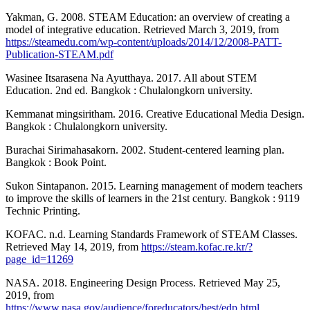
Yakman, G. 2008. STEAM Education: an overview of creating a
model of integrative education. Retrieved March 3, 2019, from
https://steamedu.com/wp-content/uploads/2014/12/2008-PATT-
Publication-STEAM.pdf
Wasinee Itsarasena Na Ayutthaya. 2017. All about STEM
Education. 2nd ed. Bangkok : Chulalongkorn university.
Kemmanat mingsiritham. 2016. Creative Educational Media Design.
Bangkok : Chulalongkorn university.
Burachai Sirimahasakorn. 2002. Student-centered learning plan.
Bangkok : Book Point.
Sukon Sintapanon. 2015. Learning management of modern teachers
to improve the skills of learners in the 21st century. Bangkok : 9119
Technic Printing.
KOFAC. n.d. Learning Standards Framework of STEAM Classes.
Retrieved May 14, 2019, from
https://steam.kofac.re.kr/?
page_id=11269
NASA. 2018. Engineering Design Process. Retrieved May 25,
2019, from
https://www.nasa.gov/audience/foreducators/best/edp.html