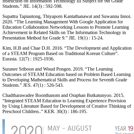
Instruction on Information Technology III Subject for 9th Grade
Students.” JIE. 14(3) : 592-598.
Supattra Tapiantong, Thiyaporn Kantathanawat and Suwanna Innoi.
2020. “The Learning Management With Google Application for
Education Collaboration Networking Lessons to Promote Learning
Achievement in Related Skills on The Information Technology in
Presentation Method for Grade 9.” JIE. 19(1) : 15-24.
Kim, H.B and Chae D.H. 2016. “The Development and Application
of a STEAM Program Based on Traditional Korean Culture”.
Eurasia. 12(7) : 1925-1936.
Suranee Sriboon and Wisud Pongen. 2019. “The Learning
Outcomes of STEAM Education based on Problem Based Learning
to Developing Mathematical Skills and Process for Seventh Grade
Students.” JES. 47(1) : 526-543.
Chadtharawadee Boonthanom and Oraphan Butkatunyoo. 2015.
“Integrated STEAM Education to Learning Experience Provision
by Using Literature Based for Development of Creative Thinking of
Preschool Children..” KER. 30(3) : 186-195.