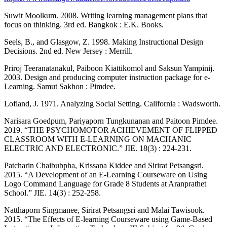
Suwit Moolkum. 2008. Writing learning management plans that
focus on thinking. 3rd ed. Bangkok : E.K. Books.
Seels, B., and Glasgow, Z. 1998. Making Instructional Design
Decisions. 2nd ed. New Jersey : Merrill.
Priroj Teeranatanakul, Paiboon Kiattikomol and Saksun Yampinij.
2003. Design and producing computer instruction package for e-
Learning. Samut Sakhon : Pimdee.
Lofland, J. 1971. Analyzing Social Setting. California : Wadsworth.
Narisara Goedpum, Pariyaporn Tungkunanan and Paitoon Pimdee.
2019. “THE PSYCHOMOTOR ACHIEVEMENT OF FLIPPED
CLASSROOM WITH E-LEARNING ON MACHANIC
ELECTRIC AND ELECTRONIC.” JIE. 18(3) : 224-231.
Patcharin Chaibubpha, Krissana Kiddee and Sirirat Petsangsri.
2015. “A Development of an E-Learning Courseware on Using
Logo Command Language for Grade 8 Students at Aranprathet
School.” JIE. 14(3) : 252-258.
Natthaporn Singmanee, Sirirat Petsangsri and Malai Tawisook.
2015. “The Effects of E-learning Courseware using Game-Based