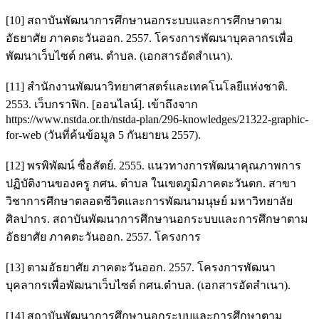
[10] สถาบันพัฒนาการศึกษานอกระบบและการศึกษาตาม
อัธยาศัย ภาคตะวันออก. 2557. โครงการพัฒนาบุคลากรเพื่อ
พัฒนาเว็บไซต์ กศน. ตำบล. (เอกสารอัดสำเนา).
[11] สำนักงานพัฒนาวิทยาศาสตร์และเทคโนโลยีแห่งชาติ.
2553. เว็บกราฟิก. [ออนไลน์]. เข้าถึงจาก
https://www.nstda.or.th/nstda-plan/296-knowledges/21322-graphic-
for-web (วันที่ค้นข้อมูล 5 กันยายน 2557).
[12] พรพิพัฒน์ ซื่อสัตย์. 2555. แนวทางการพัฒนาคุณภาพการ
ปฏิบัติงานของครู กศน. ตําบล ในเขตภูมิภาคตะวันตก. สาขา
วิชาการศึกษาตลอดชีวิตและการพัฒนามนุษย์ มหาวิทยาลัย
ศิลปากร. สถาบันพัฒนาการศึกษานอกระบบและการศึกษาตาม
อัธยาศัย ภาคตะวันออก. 2557. โครงการ
[13] ตามอัธยาศัย ภาคตะวันออก. 2557. โครงการพัฒนา
บุคลากรเพื่อพัฒนาเว็บไซต์ กศน.ตำบล. (เอกสารอัดสำเนา).
[14] สถาบันพัฒนาการศึกษานอกระบบและการศึกษาตาม