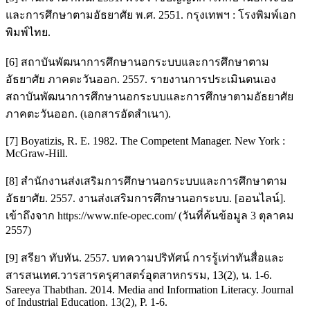
และการศึกษาตามอัธยาศัย พ.ศ. 2551. กรุงเทพฯ : โรงพิมพ์เอก
พิมพ์ไทย.
[6] สถาบันพัฒนาการศึกษานอกระบบและการศึกษาตาม
อัธยาศัย ภาคตะวันออก. 2557. รายงานการประเมินตนเอง
สถาบันพัฒนาการศึกษานอกระบบและการศึกษาตามอัธยาศัย
ภาคตะวันออก. (เอกสารอัดสำเนา).
[7] Boyatizis, R. E. 1982. The Competent Manager. New York :
McGraw-Hill.
[8] สำนักงานส่งเสริมการศึกษานอกระบบและการศึกษาตาม
อัธยาศัย. 2557. งานส่งเสริมการศึกษานอกระบบ. [ออนไลน์].
เข้าถึงจาก https://www.nfe-opec.com/ (วันที่ค้นข้อมูล 3 ตุลาคม
2557)
[9] สรียา ทับทัน. 2557. บทความปริทัศน์ การรู้เท่าทันสื่อและ
สารสนเทศ.วารสารครุศาสตร์อุตสาหกรรม, 13(2), น. 1-6.
Sareeya Thabthan. 2014. Media and Information Literacy. Journal
of Industrial Education. 13(2), P. 1-6.