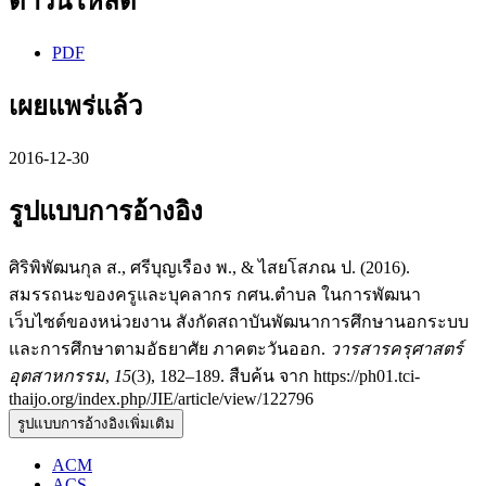
ดาวน์โหลด
PDF
เผยแพร่แล้ว
2016-12-30
รูปแบบการอ้างอิง
ศิริพิพัฒนกุล ส., ศรีบุญเรือง พ., & ไสยโสภณ ป. (2016).
สมรรถนะของครูและบุคลากร กศน.ตำบล ในการพัฒนา
เว็บไซต์ของหน่วยงาน สังกัดสถาบันพัฒนาการศึกษานอกระบบ
และการศึกษาตามอัธยาศัย ภาคตะวันออก.
วารสารครุศาสตร์
อุตสาหกรรม
,
15
(3), 182–189. สืบค้น จาก https://ph01.tci-
thaijo.org/index.php/JIE/article/view/122796
รูปแบบการอ้างอิงเพิ่มเติม
ACM
ACS