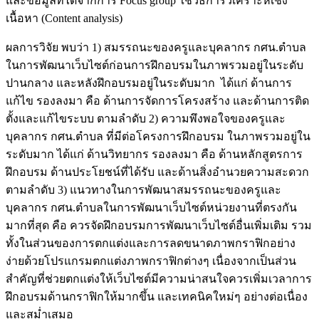
และข้อมูลที่ได้จากการ Focus group ใช้วิธีการวิเคราะห์เชิง
เนื้อหา (Content analysis)
ผลการวิจัย พบว่า 1) สมรรถนะของครูและบุคลากร กศน.ตำบล
ในการพัฒนาเว็บไซต์ก่อนการฝึกอบรมในภาพรวมอยู่ในระดับ
ปานกลาง และหลังฝึกอบรมอยู่ในระดับมาก ได้แก่ ด้านการ
แก้ไข รองลงมา คือ ด้านการจัดการโครงสร้าง และด้านการติด
ตั้งและแก้ไขระบบ ตามลำดับ 2) ความพึงพอใจของครูและ
บุคลากร กศน.ตำบล ที่มีต่อโครงการฝึกอบรม ในภาพรวมอยู่ใน
ระดับมาก ได้แก่ ด้านวิทยากร รองลงมา คือ ด้านหลักสูตรการ
ฝึกอบรม ด้านประโยชน์ที่ได้รับ และด้านสิ่งอำนวยความสะดวก
ตามลำดับ 3) แนวทางในการพัฒนาสมรรถนะของครูและ
บุคลากร กศน.ตำบลในการพัฒนาเว็บไซต์หน่วยงานที่ตรงกัน
มากที่สุด คือ ควรจัดฝึกอบรมการพัฒนาเว็บไซต์อื่นเพิ่มเติม รวม
ทั้งในส่วนของการตกแต่งและการลดขนาดภาพกราฟิกอย่าง
ง่ายด้วยโปรแกรมตกแต่งภาพกราฟิกต่างๆ เนื่องจากเป็นส่วน
สำคัญที่ช่วยตกแต่งให้เว็บไซต์มีความน่าสนใจควรเพิ่มเวลาการ
ฝึกอบรมด้านกราฟิกให้มากขึ้น และเทคนิคใหม่ๆ อย่างต่อเนื่อง
และสม่ำเสมอ