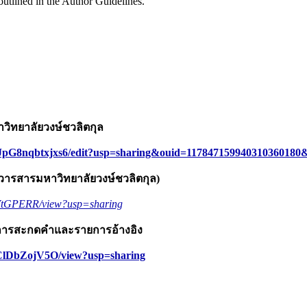
 outlined in the Author Guidelines.
ิทยาลัยวงษ์ชวลิตกุล
pG8nqbtxjxs6/edit?usp=sharing&ouid=117847159940310360180&
ในวารสารมหาวิทยาลัยวงษ์ชวลิตกุล)
VtGPERR/view?usp=sharing
บการสะกดคำและรายการอ้างอิง
ClDbZojV5O/view?usp=sharing