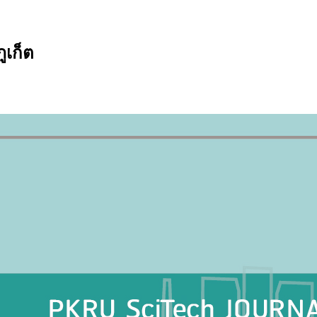
ูเก็ต