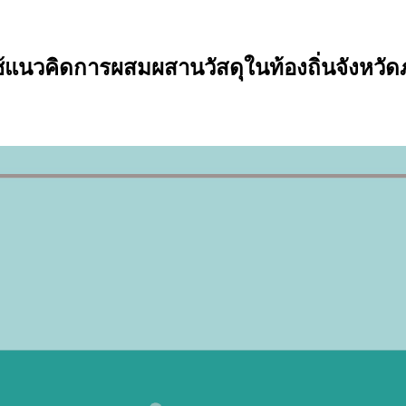
แนวคิดการผสมผสานวัสดุในท้องถิ่นจังหวัดภ