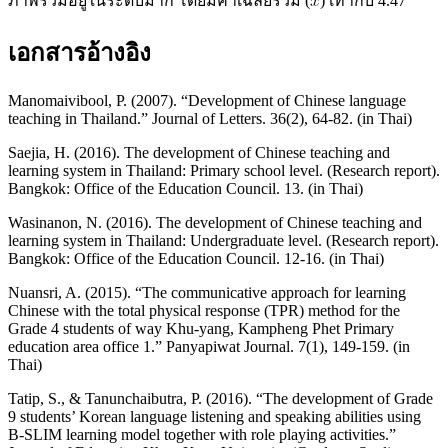
ภาพรวมอยู่ในระดับมาก โดยมีค่าเฉลี่ยรวม (
) เท่ากับ 4.47
เอกสารอ้างอิง
Manomaivibool, P. (2007). “Development of Chinese language
teaching in Thailand.” Journal of Letters. 36(2), 64-82. (in Thai)
Saejia, H. (2016). The development of Chinese teaching and
learning system in Thailand: Primary school level. (Research report).
Bangkok: Office of the Education Council. 13. (in Thai)
Wasinanon, N. (2016). The development of Chinese teaching and
learning system in Thailand: Undergraduate level. (Research report).
Bangkok: Office of the Education Council. 12-16. (in Thai)
Nuansri, A. (2015). “The communicative approach for learning
Chinese with the total physical response (TPR) method for the
Grade 4 students of way Khu-yang, Kampheng Phet Primary
education area office 1.” Panyapiwat Journal. 7(1), 149-159. (in
Thai)
Tatip, S., & Tanunchaibutra, P. (2016). “The development of Grade
9 students’ Korean language listening and speaking abilities using
B-SLIM learning model together with role playing activities.”