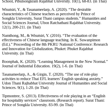
School, Pibulsongkram Rajabhat University. 10(1), 68-83. (in Thai)
Wisutsiri, Y., & Tasanameelarp, A. (2020). “The desirable
characteristics of Chinese teachers as perceived by Prince of
Songkla University, Surat Thani campus students.” Humanities and
Social Sciences Journal, Ubon Ratchathani Rajabhat University.
12(1), 200-211. (in Thai)
Namthong, M., & Wisutsiri, Y. (2016). “The evaluation of the
effectiveness of Chinese language teaching. In K. Suwanpimon
(Ed.).” Proceeding of the 8th PKRU National Conference: Research
and Innovation for Globalization, Phuket: Phuket Rajabhat
University. (in Thai)
Boonphak, K. (2020). “Learning Management in the New Normal.”
Journal of Industrial Education. 19(2), 1-6. (in Thai)
Tasanameelarp, A., & Girgin, T. (2020). “The use of role-play
activities to reduce Thai EFL learners’ English speaking anxiety.”
Udon Thani Rajhabhat University Journal of Humanities and Social
Sciences. 9(1), 1-20. (in Thai)
Tipmontree, S. (2013). Effectiveness of role playing in an “English
for hospitality services” classroom. (Research report). Surat Thani:
Prince of Songkla University. 83-99. (in Thai)