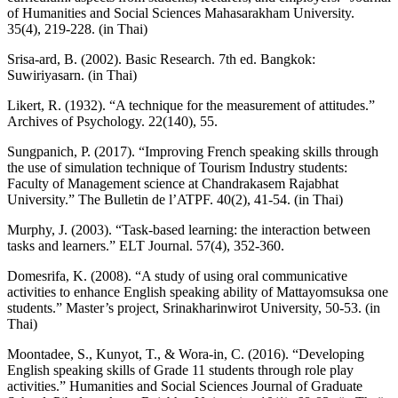
of Humanities and Social Sciences Mahasarakham University.
35(4), 219-228. (in Thai)
Srisa-ard, B. (2002). Basic Research. 7th ed. Bangkok:
Suwiriyasarn. (in Thai)
Likert, R. (1932). “A technique for the measurement of attitudes.”
Archives of Psychology. 22(140), 55.
Sungpanich, P. (2017). “Improving French speaking skills through
the use of simulation technique of Tourism Industry students:
Faculty of Management science at Chandrakasem Rajabhat
University.” The Bulletin de l’ATPF. 40(2), 41-54. (in Thai)
Murphy, J. (2003). “Task-based learning: the interaction between
tasks and learners.” ELT Journal. 57(4), 352-360.
Domesrifa, K. (2008). “A study of using oral communicative
activities to enhance English speaking ability of Mattayomsuksa one
students.” Master’s project, Srinakharinwirot University, 50-53. (in
Thai)
Moontadee, S., Kunyot, T., & Wora-in, C. (2016). “Developing
English speaking skills of Grade 11 students through role play
activities.” Humanities and Social Sciences Journal of Graduate