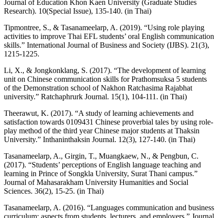
Journal of Education Khon Kaen University (Graduate Studies
Research). 10(Special Issue), 135-140. (in Thai)
Tipmontree, S., & Tasanameelarp, A. (2019). “Using role playing
activities to improve Thai EFL students’ oral English communication
skills.” International Journal of Business and Society (IJBS). 21(3),
1215-1225.
Li, X., & Jongkonklang, S. (2017). “The development of learning
unit on Chinese communication skills for Prathomsuksa 5 students
of the Demonstration school of Nakhon Ratchasima Rajabhat
university.” Ratchaphrurk Journal. 15(1), 104-111. (in Thai)
Theerawut, K. (2017). “A study of learning achievements and
satisfaction towards 0109431 Chinese proverbial tales by using role-
play method of the third year Chinese major students at Thaksin
University.” Inthaninthaksin Journal. 12(3), 127-140. (in Thai)
Tasanameelarp, A., Girgin, T., Muangkaew, N., & Pengbun, C.
(2017). “Students’ perceptions of English language teaching and
learning in Prince of Songkla University, Surat Thani campus.”
Journal of Mahasarakham University Humanities and Social
Sciences. 36(2), 15-25. (in Thai)
Tasanameelarp, A. (2016). “Languages communication and business
curriculum: aspects from students, lecturers, and employers.” Journal