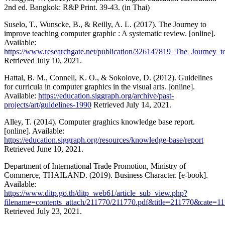
2nd ed. Bangkok: R&P Print. 39-43. (in Thai)
Suselo, T., Wunscke, B., & Reilly, A. L. (2017). The Journey to
improve teaching computer graphic : A systematic review. [online].
Available:
https://www.researchgate.net/publication/326147819_The_Journe
Retrieved July 10, 2021.
Hattal, B. M., Connell, K. O., & Sokolove, D. (2012). Guidelines
for curricula in computer graphics in the visual arts. [online].
Available:
https://education.siggraph.org/archive/past-
projects/art/guidelines-1990
Retrieved July 14, 2021.
Alley, T. (2014). Computer graghics knowledge base report.
[online]. Available:
https://education.siggraph.org/resources/knowledge-base/report
Retrieved June 10, 2021.
Department of International Trade Promotion, Ministry of
Commerce, THAILAND. (2019). Business Character. [e-book].
Available:
https://www.ditp.go.th/ditp_web61/article_sub_view.php?
filename=contents_attach/211770/211770.pdf&title=211770&cate=
Retrieved July 23, 2021.