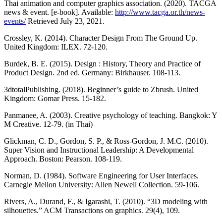
Thai animation and computer graphics association. (2020). TACGA
news & event. [e-book]. Available:
http://www.tacga.or.th/news-
events/
Retrieved July 23, 2021.
Crossley, K. (2014). Character Design From The Ground Up.
United Kingdom: ILEX. 72-120.
Burdek, B. E. (2015). Design : History, Theory and Practice of
Product Design. 2nd ed. Germany: Birkhauser. 108-113.
3dtotalPublishing. (2018). Beginner’s guide to Zbrush. United
Kingdom: Gomar Press. 15-182.
Panmanee, A. (2003). Creative psychology of teaching. Bangkok: Y
M Creative. 12-79. (in Thai)
Glickman, C. D., Gordon, S. P., & Ross-Gordon, J. M.C. (2010).
Super Vision and Instructional Leadership: A Developmental
Approach. Boston: Pearson. 108-119.
Norman, D. (1984). Software Engineering for User Interfaces.
Carnegie Mellon University: Allen Newell Collection. 59-106.
Rivers, A., Durand, F., & Igarashi, T. (2010). “3D modeling with
silhouettes.” ACM Transactions on graphics. 29(4), 109.