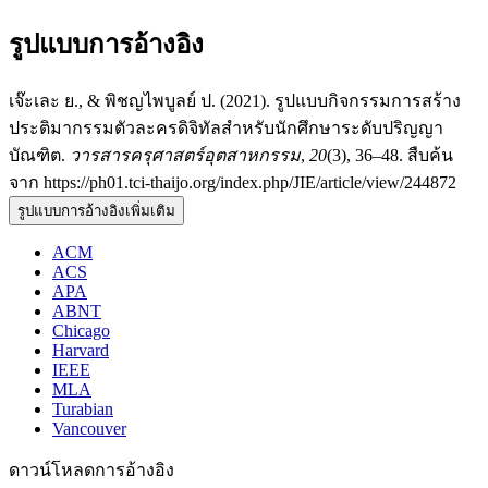
รูปแบบการอ้างอิง
เจ๊ะเละ ย., & พิชญไพบูลย์ ป. (2021). รูปแบบกิจกรรมการสร้าง
ประติมากรรมตัวละครดิจิทัลสำหรับนักศึกษาระดับปริญญา
บัณฑิต.
วารสารครุศาสตร์อุตสาหกรรม
,
20
(3), 36–48. สืบค้น
จาก https://ph01.tci-thaijo.org/index.php/JIE/article/view/244872
รูปแบบการอ้างอิงเพิ่มเติม
ACM
ACS
APA
ABNT
Chicago
Harvard
IEEE
MLA
Turabian
Vancouver
ดาวน์โหลดการอ้างอิง