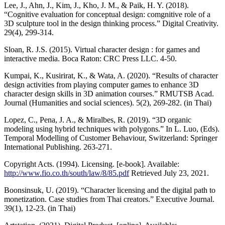
Lee, J., Ahn, J., Kim, J., Kho, J. M., & Paik, H. Y. (2018).
“Cognitive evaluation for conceptual design: comgnitive role of a
3D sculpture tool in the design thinking process.” Digital Creativity.
29(4), 299-314.
Sloan, R. J.S. (2015). Virtual character design : for games and
interactive media. Boca Raton: CRC Press LLC. 4-50.
Kumpai, K., Kusirirat, K., & Wata, A. (2020). “Results of character
design activities from playing computer games to enhance 3D
character design skills in 3D animation courses.” RMUTSB Acad.
Journal (Humanities and social sciences). 5(2), 269-282. (in Thai)
Lopez, C., Pena, J. A., & Miralbes, R. (2019). “3D organic
modeling using hybrid techniques with polygons.” In L. Luo, (Eds).
Temporal Modelling of Customer Behaviour, Switzerland: Springer
International Publishing. 263-271.
Copyright Acts. (1994). Licensing. [e-book]. Available:
http://www.fio.co.th/south/law/8/85.pdf
Retrieved July 23, 2021.
Boonsinsuk, U. (2019). “Character licensing and the digital path to
monetization. Case studies from Thai creators.” Executive Journal.
39(1), 12-23. (in Thai)