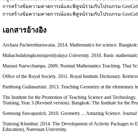
การสร้างข้อความคาดการณ์และพิสูจน์ร่วมกับโปรแกรม GeoGebra ผ่า
การสร้างข้อความคาดการณ์และพิสูจน์ร่วมกับโปรแกรม GeoGebra มีเ
เอกสารอ้างอิง
Archara Pacheenburawana. 2014. Mathematics for science. Bangkok:
Mahachulalongkornrajavidyalaya University. 2016. Basic mathematic
Marasri Naewchampa. 2009. Normal Mathematics Teaching. Thai Scie
Office of the Royal Society. 2011. Royal Institute Dictionary. Retrie
Panthong Gullanartsiri. 2013. Teaching Geometry at the elementary lev
The Institute for the Promotion of Teaching Science and Technology.
Training, Year 3 (Revised version). Bangkok: The Institute for the P
Somsong Suwapanich. 2010. Geometry ... Amazing Science. Journal of
Trairong Klumbut. 2014. The Development of Activity Packages to E
Education), Naresuan University.