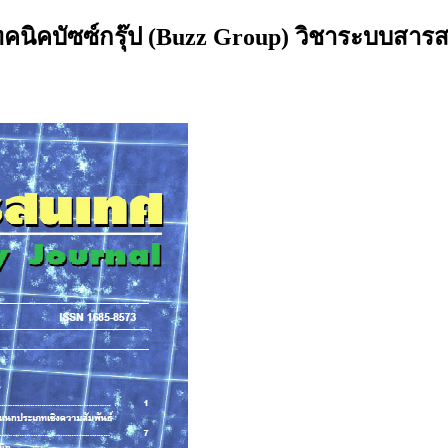
นิคบัซซ์กรุ๊ป (Buzz Group) วิชาระบบสารสน