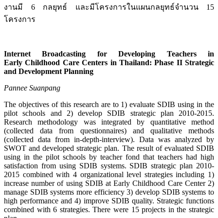
งานมี 6 กลยุทธ์ และมีโครงการในแผนกลยุทธ์จำนวน 15
โครงการ
Internet Broadcasting for Developing Teachers in
Early Childhood Care Centers in Thailand: Phase II Strategic
and Development Planning
Pannee Suanpang
The objectives of this research are to 1) evaluate SDIB using in the
pilot schools and 2) develop SDIB strategic plan 2010-2015.
Research methodology was integrated by quantitative method
(collected data from questionnaires) and qualitative methods
(collected data from in-depth-interview). Data was analyzed by
SWOT and developed strategic plan. The result of evaluated SDIB
using in the pilot schools by teacher fond that teachers had high
satisfaction from using SDIB systems. SDIB strategic plan 2010-
2015 combined with 4 organizational level strategies including 1)
increase number of using SDIB at Early Childhood Care Center 2)
manage SDIB systems more efficiency 3) develop SDIB systems to
high performance and 4) improve SDIB quality. Strategic functions
combined with 6 strategies. There were 15 projects in the strategic