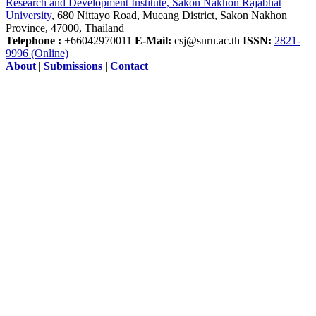
Research and Development Institute, Sakon Nakhon Rajabhat
University
, 680 Nittayo Road, Mueang District, Sakon Nakhon
Province, 47000, Thailand
Telephone :
+66042970011
E-Mail:
csj@snru.ac.th
ISSN:
2821-
9996 (Online)
About
|
Submissions
|
Contact