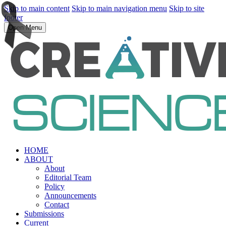
Skip to main content
Skip to main navigation menu
Skip to site
footer
Open Menu
HOME
ABOUT
About
Editorial Team
Policy
Announcements
Contact
Submissions
Current