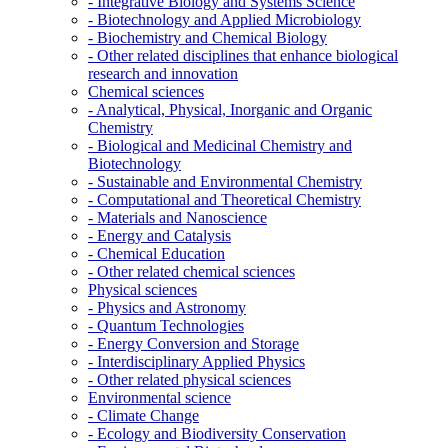
- Integrative Biology and Systems Science
- Biotechnology and Applied Microbiology
- Biochemistry and Chemical Biology
- Other related disciplines that enhance biological
research and innovation
Chemical sciences
- Analytical, Physical, Inorganic and Organic
Chemistry
- Biological and Medicinal Chemistry and
Biotechnology
- Sustainable and Environmental Chemistry
- Computational and Theoretical Chemistry
- Materials and Nanoscience
- Energy and Catalysis
- Chemical Education
- Other related chemical sciences
Physical sciences
- Physics and Astronomy
- Quantum Technologies
- Energy Conversion and Storage
- Interdisciplinary Applied Physics
- Other related physical sciences
Environmental science
- Climate Change
- Ecology and Biodiversity Conservation