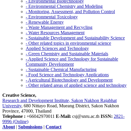
- Environmental Biotechnology
- Environmental Chemistry and Modeling
- Monitoring, Assessment, and Pollution Control
- Environmental Toxicology
- Renewable Energy
- Waste Management and Recycling
- Water Resources Management
- Sustainable Development and Sustainability Science
- Other related topics in environmental science
Applied Sciences and Technology
- Green Chemistry and Sustainable Materials
- Applied Science and Technology for Sustainable
Community Development
- Sustainable Chemical Manufacturing
- Food Science and Technology Applications
- Agricultural Biotechnology and Development
- Other related areas of applied science and technology
Creative Science,
Research and Development Institute, Sakon Nakhon Rajabhat
University
, 680 Nittayo Road, Mueang District, Sakon Nakhon
Province, 47000, Thailand
Telephone :
+66042970011
E-Mail:
csj@snru.ac.th
ISSN:
2821-
9996 (Online)
About
|
Submissions
|
Contact