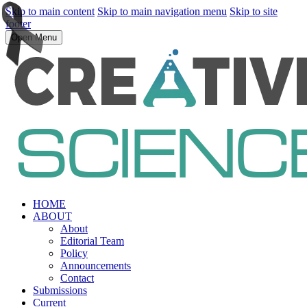
Skip to main content
Skip to main navigation menu
Skip to site
footer
Open Menu
HOME
ABOUT
About
Editorial Team
Policy
Announcements
Contact
Submissions
Current