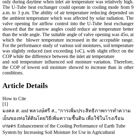
only during daytime when inlet air temperature was relatively high.
The U-Tube heat exchanger could operate in cooling mode from 9
a.m. to 3 p.m. The ability of air temperature reducing depended on
the ambient temperature which was affected by solar radiation. The
valve opening for airflow control into the U-Tube heat exchanger
showed that the narrow angles could reduce air temperature better
than the wide angle. The suitable angle of valve opening was 45o, at
which the blower temperature increased in the acceptable range.
For the performance study of various soil moistures, soil temperature
was slightly reduced (not exceeding 1oC), with slight effect on the
COP while the difference between the inlet air temperature
and soil temperature influenced soil moisture variation. Therefore,
the COP of lowest soil moisture showed to increase than in other
conditions.
Article Details
How to Cite
[1]
มงคล ส. and พลวงษ์ศรี ส., “การเพิ่มประสิทธิภาพการทำความ
เย็นของท่อใต้ดินโดยวิธีเพิ่มความชื้นดิน เพื่อใช้ในโรงเรือน
เกษตร Enhancement of the Cooling Performance of Earth Tube
System by Increasing Soil Moisture for Use in Agricultural