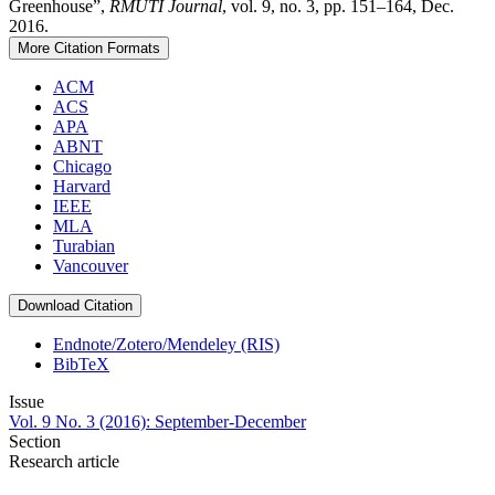
Greenhouse”,
RMUTI Journal
, vol. 9, no. 3, pp. 151–164, Dec.
2016.
More Citation Formats
ACM
ACS
APA
ABNT
Chicago
Harvard
IEEE
MLA
Turabian
Vancouver
Download Citation
Endnote/Zotero/Mendeley (RIS)
BibTeX
Issue
Vol. 9 No. 3 (2016): September-December
Section
Research article