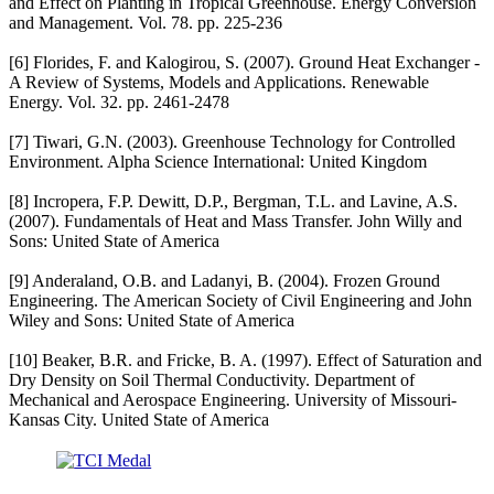
and Effect on Planting in Tropical Greenhouse. Energy Conversion
and Management. Vol. 78. pp. 225-236
[6] Florides, F. and Kalogirou, S. (2007). Ground Heat Exchanger -
A Review of Systems, Models and Applications. Renewable
Energy. Vol. 32. pp. 2461-2478
[7] Tiwari, G.N. (2003). Greenhouse Technology for Controlled
Environment. Alpha Science International: United Kingdom
[8] Incropera, F.P. Dewitt, D.P., Bergman, T.L. and Lavine, A.S.
(2007). Fundamentals of Heat and Mass Transfer. John Willy and
Sons: United State of America
[9] Anderaland, O.B. and Ladanyi, B. (2004). Frozen Ground
Engineering. The American Society of Civil Engineering and John
Wiley and Sons: United State of America
[10] Beaker, B.R. and Fricke, B. A. (1997). Effect of Saturation and
Dry Density on Soil Thermal Conductivity. Department of
Mechanical and Aerospace Engineering. University of Missouri-
Kansas City. United State of America