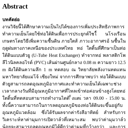
Abstract
บทคัดย่อ
งานวิจัยนี้ได้ศึกษาความเป็นไปได้ของการเพิ่มประสิทธิภาพการ
ทำความเย็นโดยใช้ท่อใต้ดินเพื่อการประยุกต์ใชใ้ นโรงเรือน
เกษตรโดยวิธีเพิ่มความชื้นดิน ภายใตส้ ภาวะอากาศรอ้ นชื้นใน
ฤดูฝนทางภาคเหนือของประเทศไทย ทอ่ ใตดิ้นที่ศึกษาเป็นท่อ
ใต้ดินแบบตัวยู (U-Tube Heat Exchanger) ทำจากทอ่ พลาสติกโพ
ลีไวนิลคลอไรด์ (PVC) เส้นผ่านศูนย์กลาง 0.08 m ความยาว 12.5
m ฝังใต้ดินความลึก 1 m ทดสอบ ณ วิทยาลัยพลังงานทดแทน
มหาวิทยาลัยแม่โจ้ เชียงใหม่ จากการศึกษาพบว่า ท่อใต้ดินแบบ
ตัวยูสามารถลดอุณหภูมิอากาศและทำความเย็นได้เฉพาะช่วง
เวลากลางวันที่มีอุณหภูมิอากาศที่ไหลเข้าท่อค่อนข้างสูงโดยทอ่
ใตดิ้นที่ทดสอบสามารถทำงานไดต้ ั้งแตเ่ วลา 09.00 - 15.00 น.
ทั้งนี้ความสามารถในการลดอุณหภูมิของท่อใต้ดินจะขึ้นอยู่กับ
อุณหภูมิแวดล้อม ซึ่งได้รับผลจากค่ารังสีอาทิตย์ สำหรับการ
วิเคราะห์หาค่ามุมการเปิดวาล์วที่เหมาะสม พบว่าค่ามุมวาล์ว
น้อยจะสามารถลดอุณหภูมิได้ดีกว่าค่ามุมที่กว้างกว่า และการ