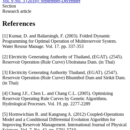
Vol. 9 No. 3 (2016): September-December
Section
Research article
References
[1] Kumar, D. and Baliarsingh, F. (2003). Folded Dynamic
Programming for Optimal Operation of Multireservoir System.
Water Resour Manage. Vol. 17. pp. 337-353
[2] Electricity Generating Authority of Thailand, (EGAT). (2545).
Reservoir Operation (Rule Curve) Ubolratana Dam. (in Thai)
[3] Electricity Generating Authority Thailand, (EGAT). (2547).
Reservoir Operation (Rule Curve) Bhumibol Dam and Sirikit Dam.
(in Thai)
[4] Chang J.F., Chen L. and Chang C.L. (2005). Optimizing
Reservoir Operating Rule Curves by Genetic Algorithms.
Hydrological Processes. Vol. 19. pp. 2277-2289
[5] Hormwichian R. and Kangrang A. (2012) Coupled-Operations
Model and a Conditional Differential Evolution Algorithm for
Improving Reservoir Management. International Journal of Physical
Sciences. Vol. 7. No. 42. pp. 5701-5710