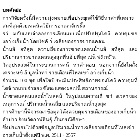
บทคัดย่อ
การวิจัยครั้งนี้มีความมุ่งหมายเพื่อประยุกต์ใช้วิธีหาค่าที่เหมาะ
สมที่สุดด้วยเทคนิควิธีการอาณาจักรผึ้ง
รว่ มกับแบบจำลองการเลียนแบบเพื่อปรับปรุงโคง้ ควบคุมขอ
งอา่ งเก็บน้ำ โดยใชค้ า่ เฉลี่ยของการขาดแคลน
น้ำนอ้ ยที่สุด ความถี่ของการขาดแคลนน้ำนอ้ ยที่สุด และ
ปริมาณการขาดแคลนสูงสุดที่นอ้ ยที่สุด เปน็ ฟงั กช์ ัน
วัตถุประสงค์ในกระบวนการคน้ หาคำตอบ นอกจากนี้ยังไดสั้ง
เคราะหข์ อ้ มูลน้ำทา่ รายเดือนที่ไหลเขา้ อา่ งเก็บน้ำ
จำนวน 100 ชุด เพื่อใชป้ ระเมินประสิทธิภาพของโคง้ ควบคุมที่
ไดจ้ ากแบบจำลอง ซึ่งจะแสดงผลเปน็ สถานการณ์
น้ำขาดแคลนและน้ำไหลลน้ ในรูปแบบความถี่ ชว่ งเวลาของ
เหตุการณ ์ ปริมาณน้ำเฉลี่ย และปริมาณน้ำสูงสุด
การศึกษานี้พิจารณาข้อมูลโค้งควบคุมรายเดือนของอ่างเก็บนํ้า
ลำปาว จังหวัดกาฬสินธุ์ เป็นกรณีศึกษา
ซึ่งประกอบไปด้วยข้อมูลปริมาณนํ้าท่าเฉลี่ยรายเดือนที่ไหลเข้า
อ่างเก็บนํ้าตั้งแต่ปี พ.ศ. 2511 - 2557