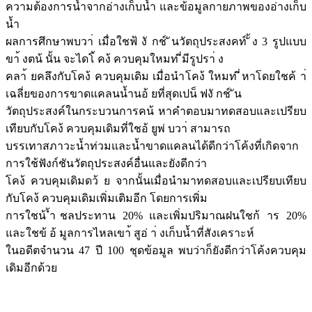
ความต้องการนํ้าจากอ่างเก็บนํ้า และข้อมูลกายภาพของอ่างเก็บ
นํ้า
ผลการศึกษาพบวา่ เมื่อใชฟ้ งั กช์ ันวัตถุประสงคท์ ั้ง 3 รูปแบบ
ขา้ งตน้ นั้น จะไดโ้ คง้ ควบคุมใหมท่ ี่มีรูปรา่ ง
คลา้ ยคลึงกับโคง้ ควบคุมเดิม เมื่อนำโคง้ ใหมท่ ี่หาโดยใชค้ า่
เฉลี่ยของการขาดแคลนน้ำนอ้ ยที่สุดเปน็ ฟงั กช์ ัน
วัตถุประสงค์ในกระบวนการคน้ หาคำตอบมาทดสอบและเปรียบ
เทียบกับโคง้ ควบคุมเดิมที่ใชอ้ ยูพ่ บวา่ สามารถ
บรรเทาสภาวะนํ้าท่วมและนํ้าขาดแคลนได้ดีกว่าโค้งที่เกิดจาก
การใช้ฟังก์ชันวัตถุประสงค์อื่นและยังดีกว่า
โคง้ ควบคุมเดิมดว้ ย จากนั้นเมื่อนำมาทดสอบและเปรียบเทียบ
กับโคง้ ควบคุมเดิมเพิ่มเติมอีก โดยการเพิ่ม
การใชน้ ้ำชลประทาน 20% และเพิ่มปริมาณฝนใชก้ าร 20%
และใชข้ อ้ มูลการไหลเขา้ สูอ่ า่ งเก็บน้ำที่สังเคราะห์
ในอดีตจำนวน 47 ปี 100 ชุดข้อมูล พบว่าก็ยังดีกว่าโค้งควบคุม
เดิมอีกด้วย