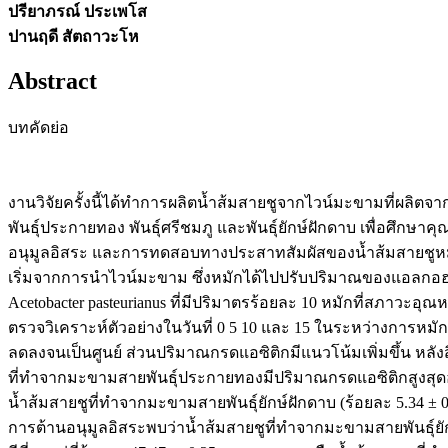
ปรียาภรณ์ ประเพโส
ปานฤดี สัตถาวะโห
Abstract
บทคัดย่อ
งานวิจัยครั้งนี้ได้ทำการผลิตนํ้าส้มสายชูจากไวน์มะขามที่ผลิตจาก
พันธุ์ประกายทอง พันธุ์ศรีชมภู และพันธุ์ยักษ์ฝักดาบ เพื่อศึกษา
อนุมูลอิสระ และการทดสอบทางประสาทสัมผัสของนํ้าส้มสายชูหมั
เริ่มจากการนำไวน์มะขาม ซึ่งหมักได้ไปปรับปริมาณของแอลกอฮอล์ 
Acetobacter pasteurianus ที่มีปริมาตรร้อยละ 10 หมักที่สภาวะอุณห
ตรวจวิเคราะห์ตัวอย่างในวันที่ 0 5 10 และ 15 ในระหว่างการห
ลดลงจนเป็นศูนย์ ส่วนปริมาณกรดแอซิติกมีแนวโน้มเพิ่มขึ้น หลังส
ที่ทำจากมะขามสายพันธุ์ประกายทองมีปริมาณกรดแอซิติกสูงสุดอยู
นํ้าส้มสายชูที่ทำจากมะขามสายพันธุ์ยักษ์ฝักดาบ (ร้อยละ 5.34
การต้านอนุมูลอิสระพบว่านํ้าส้มสายชูที่ทำจากมะขามสายพันธุ์ย