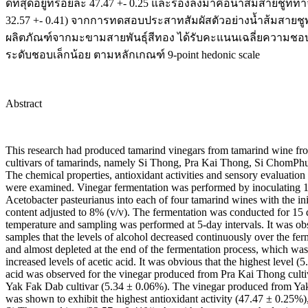
ดีที่สุดอยู่ที่ร้อยละ 47.47 +- 0.25 และรองลงมาคือนํ้าส้มสายชูท
32.57 +- 0.41) จากการทดสอบประสาทสัมผัสตัวอย่างนํ้าส้มสายชูพร
ผลิตภัณฑ์จากมะขามสายพันธุ์สีทอง ได้รับคะแนนเฉลี่ยความชอบรวมส
ระดับชอบเล็กน้อย ตามหลักเกณฑ์ 9-point hedonic scale
Abstract
This research had produced tamarind vinegars from tamarind wine fr
cultivars of tamarinds, namely Si Thong, Pra Kai Thong, Si ChomPh
The chemical properties, antioxidant activities and sensory evaluation
were examined. Vinegar fermentation was performed by inoculating 1
Acetobacter pasteurianus into each of four tamarind wines with the ini
content adjusted to 8% (v/v). The fermentation was conducted for 15 
temperature and sampling was performed at 5-day intervals. It was obs
samples that the levels of alcohol decreased continuously over the fer
and almost depleted at the end of the fermentation process, which was 
increased levels of acetic acid. It was obvious that the highest level (
acid was observed for the vinegar produced from Pra Kai Thong culti
Yak Fak Dab cultivar (5.34 ± 0.06%). The vinegar produced from Ya
was shown to exhibit the highest antioxidant activity (47.47 ± 0.25%)