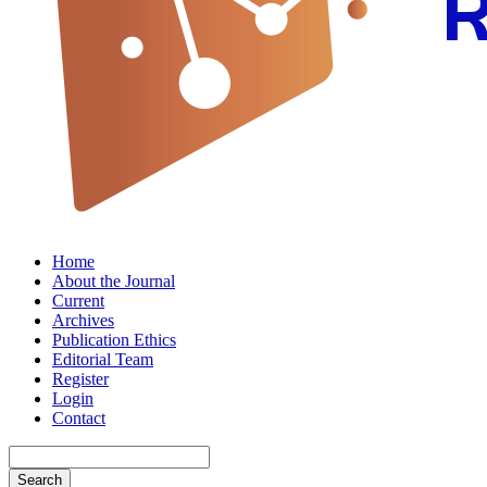
Home
About the Journal
Current
Archives
Publication Ethics
Editorial Team
Register
Login
Contact
Search