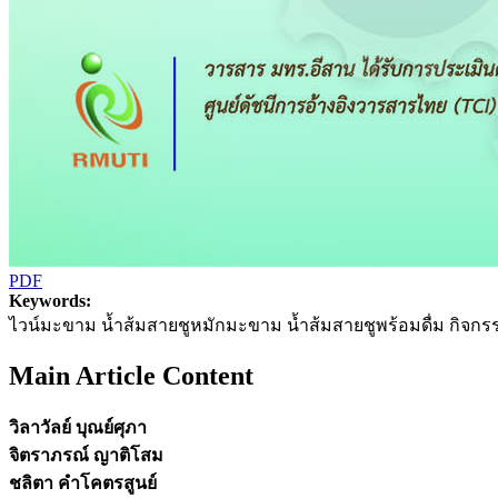
PDF
Keywords:
ไวน์มะขาม นํ้าส้มสายชูหมักมะขาม นํ้าส้มสายชูพร้อมดื่ม กิจกรรม
Main Article Content
วิลาวัลย์ บุณย์ศุภา
จิตราภรณ์ ญาติโสม
ชลิตา คำโคตรสูนย์